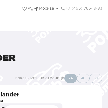
Москва
+7 (495) 785-19-93
DER
показывать на странице
24
48
60
hlander
ки