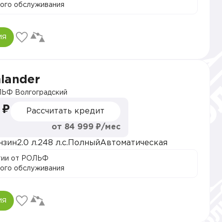
ого обслуживания
ия
hlander
ЬФ Волгоградский
 ₽
Рассчитать кредит
от 84 999 ₽/мес
нзин
2.0 л.
248 л.с.
Полный
Автоматическая
тии от РОЛЬФ
ого обслуживания
ия