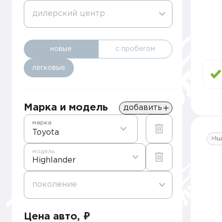
дилерский центр
новые
с пробегом
легковые
Марка и модель
добавить
марка
Toyota
>1ш
модель
Highlander
поколение
Цена авто, ₽