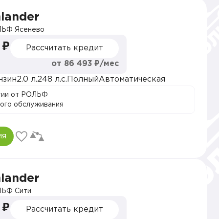
hlander
ЬФ Ясенево
 ₽
Рассчитать кредит
от 86 493 ₽/мес
нзин
2.0 л.
248 л.с.
Полный
Автоматическая
тии от РОЛЬФ
ого обслуживания
ия
hlander
ЬФ Сити
 ₽
Рассчитать кредит