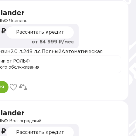
hlander
ЬФ Ясенево
 ₽
Рассчитать кредит
от 84 999 ₽/мес
нзин
2.0 л.
248 л.с.
Полный
Автоматическая
тии от РОЛЬФ
ого обслуживания
ия
hlander
ЬФ Волгоградский
 ₽
Рассчитать кредит