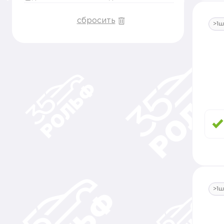
сбросить
>1ш
>1ш