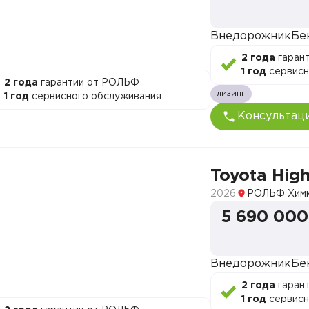
Внедорожник
Бе
2 года
гаран
1 год
сервисн
2 года
гарантии от РОЛЬФ
лизинг
1 год
сервисного обслуживания
Консультац
Toyota Hig
2026
РОЛЬФ Хим
5 690 000
Внедорожник
Бе
2 года
гаран
1 год
сервисн