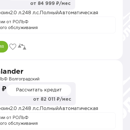
от 84 999 ₽/мес
нзин
2.0 л.
248 л.с.
Полный
Автоматическая
тии от РОЛЬФ
ого обслуживания
ия
hlander
ЬФ Волгоградский
 ₽
Рассчитать кредит
от 82 011 ₽/мес
нзин
2.0 л.
248 л.с.
Полный
Автоматическая
тии от РОЛЬФ
ого обслуживания