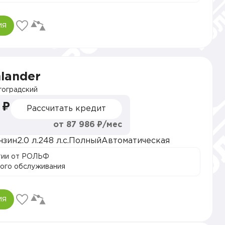
ия
hlander
оградский
 ₽
Рассчитать кредит
от 87 986 ₽/мес
нзин
2.0 л.
248 л.с.
Полный
Автоматическая
тии от РОЛЬФ
ого обслуживания
ия