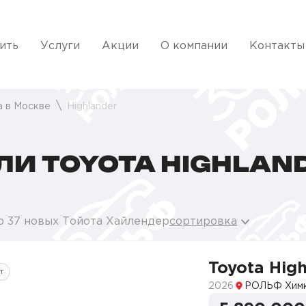
ить
Услуги
Акции
О компании
Контакты
a в Москве
Highlander
И TOYOTA HIGHLAN
о 37 новых Тойота Хайлендер
сортировка
Toyota Hig
т
2026
РОЛЬФ Хим