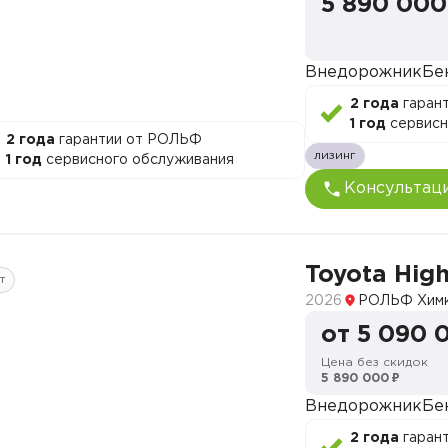
5 890 000
Внедорожник
Бе
2 года
гаран
1 год
сервисн
2 года
гарантии от РОЛЬФ
лизинг
1 год
сервисного обслуживания
Консультац
Toyota Hig
т
2026
РОЛЬФ Хим
от 5 090 
Цена без скидок
5 890 000 ₽
Внедорожник
Бе
2 года
гаран