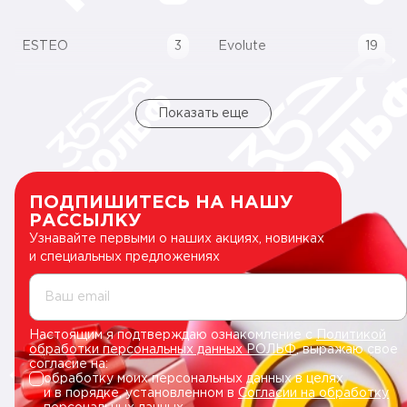
ESTEO
3
Evolute
19
Показать еще
ПОДПИШИТЕСЬ НА НАШУ
РАССЫЛКУ
Узнавайте первыми о наших акциях, новинках
и специальных предложениях
Ваш email
Настоящим я подтверждаю ознакомление с
Политикой
обработки персональных данных РОЛЬФ
, выражаю свое
согласие на:
обработку моих персональных данных в целях
и в порядке, установленном в
Согласии на обработку