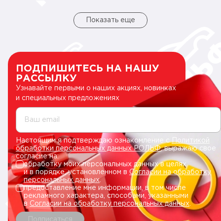
Показать еще
ПОДПИШИТЕСЬ НА НАШУ
РАССЫЛКУ
Узнавайте первыми о наших акциях, новинках
и специальных предложениях
Ваш email
Настоящим я подтверждаю ознакомление с
Политикой
обработки персональных данных РОЛЬФ
, выражаю свое
согласие на:
обработку моих персональных данных в целях
и в порядке, установленном в
Согласии на обработку
персональных данных
.
предоставление мне информации, в том числе
рекламного характера, способами, указанными
в
Согласии на обработку персональных данных
.
Подписаться