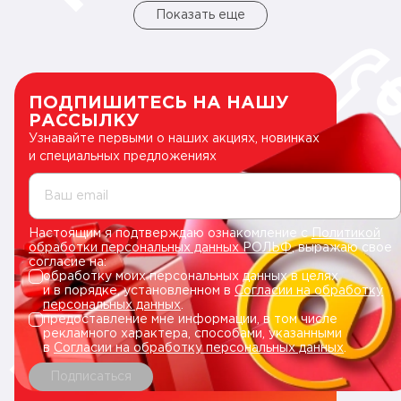
Показать еще
ПОДПИШИТЕСЬ НА НАШУ
РАССЫЛКУ
Узнавайте первыми о наших акциях, новинках
и специальных предложениях
Ваш email
Настоящим я подтверждаю ознакомление с
Политикой
обработки персональных данных РОЛЬФ
, выражаю свое
согласие на:
обработку моих персональных данных в целях
и в порядке, установленном в
Согласии на обработку
персональных данных
.
предоставление мне информации, в том числе
рекламного характера, способами, указанными
в
Согласии на обработку персональных данных
.
Подписаться