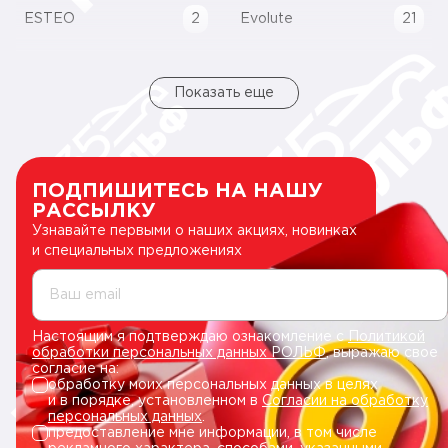
ESTEO
2
Evolute
21
Показать еще
ПОДПИШИТЕСЬ НА НАШУ
РАССЫЛКУ
Узнавайте первыми о наших акциях, новинках
и специальных предложениях
Ваш email
Настоящим я подтверждаю ознакомление с
Политикой
обработки персональных данных РОЛЬФ
, выражаю свое
согласие на:
обработку моих персональных данных в целях
и в порядке, установленном в
Согласии на обработку
персональных данных
.
предоставление мне информации, в том числе