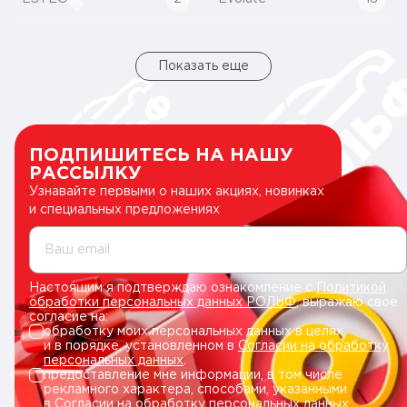
Показать еще
ПОДПИШИТЕСЬ НА НАШУ
РАССЫЛКУ
Узнавайте первыми о наших акциях, новинках
и специальных предложениях
Ваш email
Настоящим я подтверждаю ознакомление с
Политикой
обработки персональных данных РОЛЬФ
, выражаю свое
согласие на:
обработку моих персональных данных в целях
и в порядке, установленном в
Согласии на обработку
персональных данных
.
предоставление мне информации, в том числе
рекламного характера, способами, указанными
в
Согласии на обработку персональных данных
.