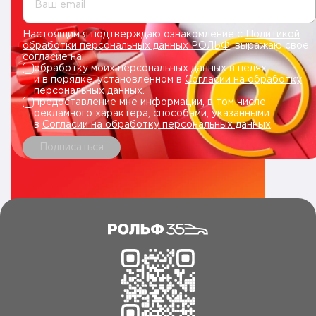
Ваш email
Настоящим я подтверждаю ознакомление с
Политикой
обработки персональных данных РОЛЬФ
, выражаю свое
согласие на:
обработку моих персональных данных в целях
и в порядке, установленном в
Согласии на обработку
персональных данных
.
предоставление мне информации, в том числе
рекламного характера, способами, указанными
в
Согласии на обработку персональных данных
.
Подписаться