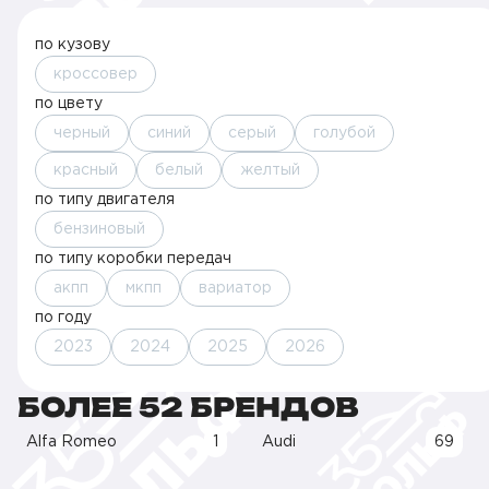
по кузову
кроссовер
по цвету
черный
синий
серый
голубой
красный
белый
желтый
по типу двигателя
бензиновый
по типу коробки передач
акпп
мкпп
вариатор
по году
2023
2024
2025
2026
БОЛЕЕ 52 БРЕНДОВ
Alfa Romeo
1
Audi
69