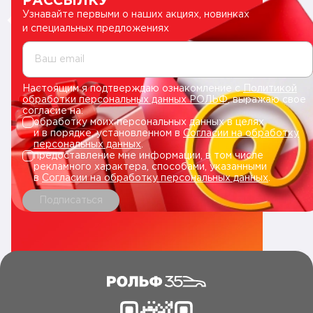
РАССЫЛКУ
Узнавайте первыми о наших акциях, новинках
и специальных предложениях
Ваш email
Настоящим я подтверждаю ознакомление с
Политикой
обработки персональных данных РОЛЬФ
, выражаю свое
согласие на:
обработку моих персональных данных в целях
и в порядке, установленном в
Согласии на обработку
персональных данных
.
предоставление мне информации, в том числе
рекламного характера, способами, указанными
в
Согласии на обработку персональных данных
.
Подписаться