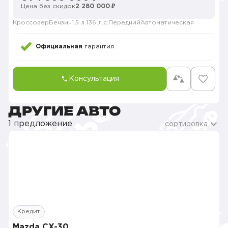
Цена без скидок
2 280 000 ₽
Кроссовер
Бензин
1.5 л.
136 л.с.
Передний
Автоматическая
Официальная
гарантия
Консультация
ДРУГИЕ АВТО
1 предложение
сортировка
Кредит
Mazda CX-30