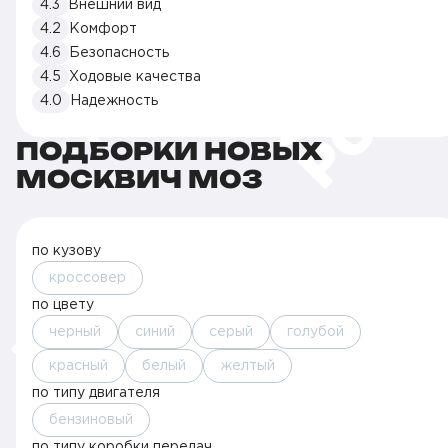
4.3
Внешний вид
4.2
Комфорт
4.6
Безопасность
4.5
Ходовые качества
4.0
Надежность
ПОДБОРКИ НОВЫХ
МОСКВИЧ M03
по кузову
кроссовер
по цвету
черный
синий
серый
голубой
красный
белый
желтый
по типу двигателя
бензиновый
по типу коробки передач