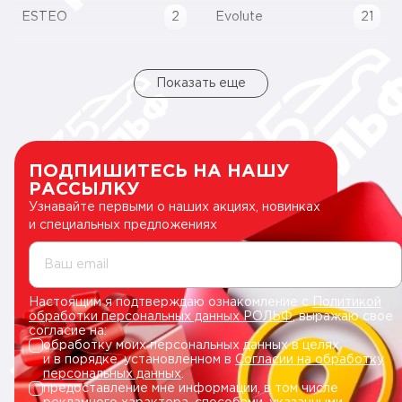
ESTEO
2
Evolute
21
Показать еще
ПОДПИШИТЕСЬ НА НАШУ
РАССЫЛКУ
Узнавайте первыми о наших акциях, новинках
и специальных предложениях
Ваш email
Настоящим я подтверждаю ознакомление с
Политикой
обработки персональных данных РОЛЬФ
, выражаю свое
согласие на:
обработку моих персональных данных в целях
и в порядке, установленном в
Согласии на обработку
персональных данных
.
предоставление мне информации, в том числе