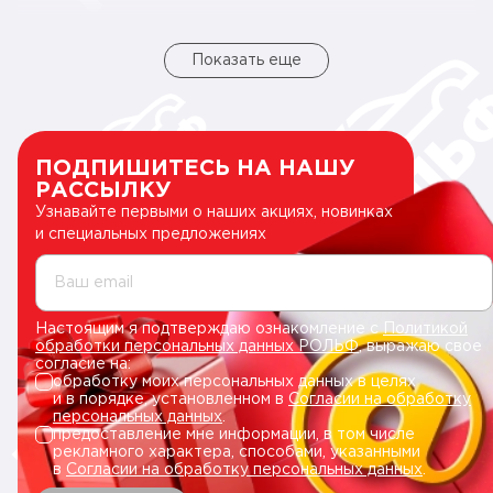
Показать еще
ПОДПИШИТЕСЬ НА НАШУ
РАССЫЛКУ
Узнавайте первыми о наших акциях, новинках
и специальных предложениях
Ваш email
Настоящим я подтверждаю ознакомление с
Политикой
обработки персональных данных РОЛЬФ
, выражаю свое
согласие на:
обработку моих персональных данных в целях
и в порядке, установленном в
Согласии на обработку
персональных данных
.
предоставление мне информации, в том числе
рекламного характера, способами, указанными
в
Согласии на обработку персональных данных
.