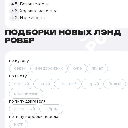
4.5
Безопасность
4.6
Ходовые качества
4.2
Надежность
ПОДБОРКИ НОВЫХ ЛЭНД
РОВЕР
по кузову
седан
внедорожник
купе
пикап
по цвету
черный
синий
зеленый
серый
белый
коричневый
по типу двигателя
дизельный
гибрид
по типу коробки передач
мкпп