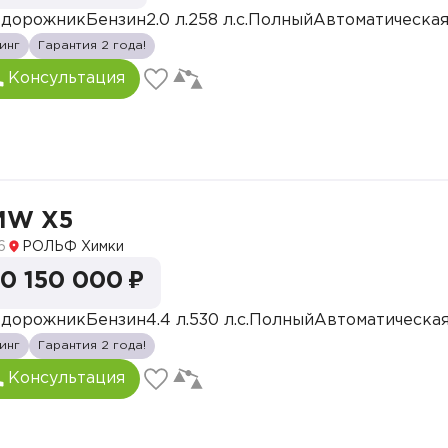
едорожник
Бензин
2.0 л.
258 л.с.
Полный
Автоматическа
инг
Гарантия 2 года!
Консультация
MW X5
6
РОЛЬФ Химки
0 150 000 ₽
едорожник
Бензин
4.4 л.
530 л.с.
Полный
Автоматическа
инг
Гарантия 2 года!
Консультация