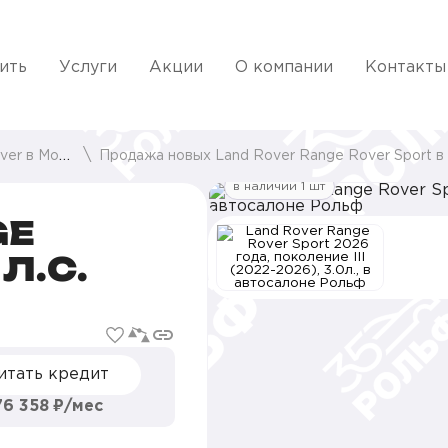
ить
Услуги
Акции
О компании
Контакты
 в Москве
Продажа новых Land Rover Range Rover Sport в Моск
в наличии 1 шт
GE
Л.С.
итать кредит
76 358 ₽/мес