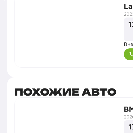
La
- 3 года гарантии
- Лизинг со скидкой 3% от компаний-партнер
202
- В наличии доступны автомобили с НДС и без
1
- Выкупим кредитный автомобиль и погасим к
- Трейд-ин на новый автомобиль или с пробе
- Срочный выкуп вашего автомобиля, бесплат
Вн
- Оформим страхование КАСКО, ОСАГО
______
📞 Позвоните нам, чтобы записаться на осмот
ПОХОЖИЕ АВТО
B
202
1