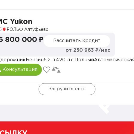
C Yukon
5
РОЛЬФ Алтуфьево
6 800 000 ₽
Рассчитать кредит
от 250 963 ₽/мес
едорожник
Бензин
6.2 л.
420 л.с.
Полный
Автоматическа
Консультация
Загрузить ещё
ССЫЛКУ