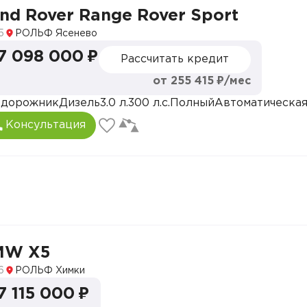
nd Rover Range Rover Sport
ов
5
РОЛЬФ Ясенево
7 098 000 ₽
Рассчитать кредит
редит за Вас
гом с выгодой до 200 000 рублей
от 255 415 ₽/мес
ная диагностика, деньги в день обращения
едорожник
Дизель
3.0 л.
300 л.с.
Полный
Автоматическа
Консультация
р вашего нового автомобиля
MW X5
6
РОЛЬФ Химки
7 115 000 ₽