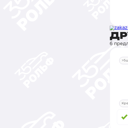
ДР
6 пред
>5
Кр