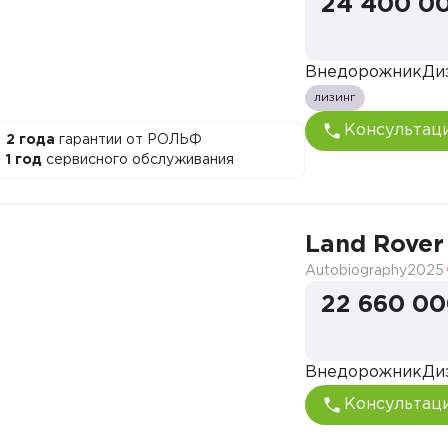
24 400 0
Внедорожник
Ди
лизинг
Консультац
2 года
гарантии от РОЛЬФ
1 год
сервисного обслуживания
Land Rover
Autobiography
2025
22 660 00
Внедорожник
Ди
Консультац