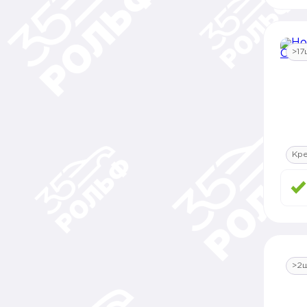
>17
Кр
>2