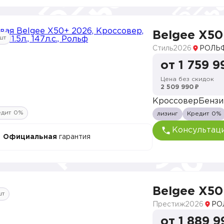
Belgee X50
шт
Стиль
2026
РОЛЬФ
от 1 759 9
Цена без скидок
2 509 990 ₽
Кроссовер
Бензи
едит 0%
лизинг
Кредит 0%
Консультац
Официальная
гарантия
Belgee X50
шт
Престиж
2026
РО
от 1 889 9