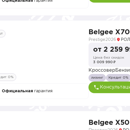
Официальная
гарантия
Belgee X70
шт
Prestige
2026
РОЛ
от 2 259 
Цена без скидок
3 009 990 ₽
Кроссовер
Бензи
едит 0%
лизинг
Кредит 0%
Консультац
Официальная
гарантия
Belgee X50