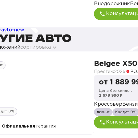
Внедорожник
Бе
Консультац
УГИЕ АВТО
ложений
сортировка
Belgee X50
шт
Престиж
2026
РО
от 1 889 9
Цена без скидок
2 679 990 ₽
Кроссовер
Бензи
едит 0%
лизинг
Кредит 0%
Консультац
Официальная
гарантия