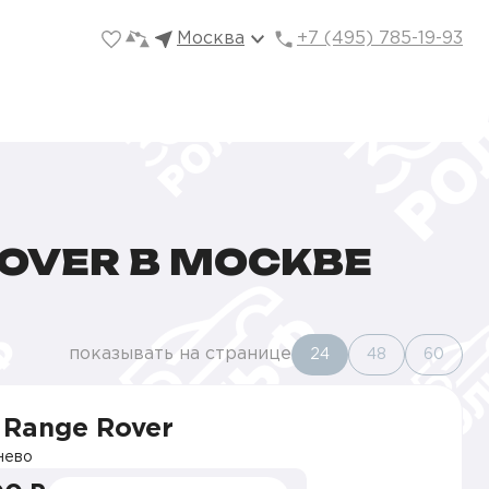
Москва
+7 (495) 785-19-93
OVER В МОСКВЕ
показывать на странице
24
48
60
 Range Rover
нево