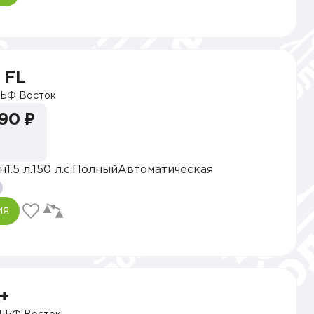
 FL
ЬФ Восток
990 ₽
н
1.5 л.
150 л.с.
Полный
Автоматическая
ия
+