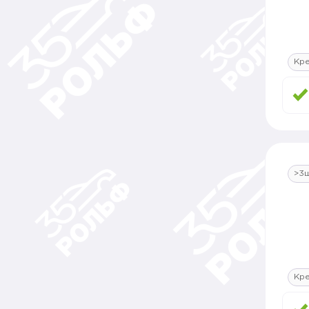
Кр
>3
Кр