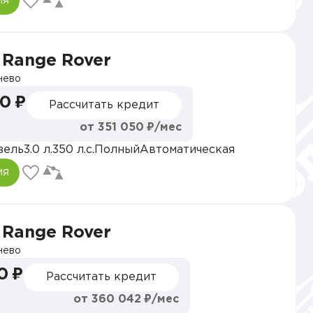
ия
 Range Rover
нево
0 ₽
Рассчитать кредит
от 351 050 ₽/мес
зель
3.0 л.
350 л.с.
Полный
Автоматическая
ия
 Range Rover
нево
0 ₽
Рассчитать кредит
от 360 042 ₽/мес