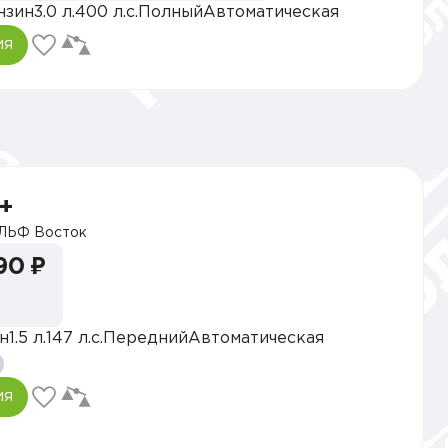
нзин
3.0 л.
400 л.с.
Полный
Автоматическая
ия
+
ЛЬФ Восток
90 ₽
н
1.5 л.
147 л.с.
Передний
Автоматическая
ия