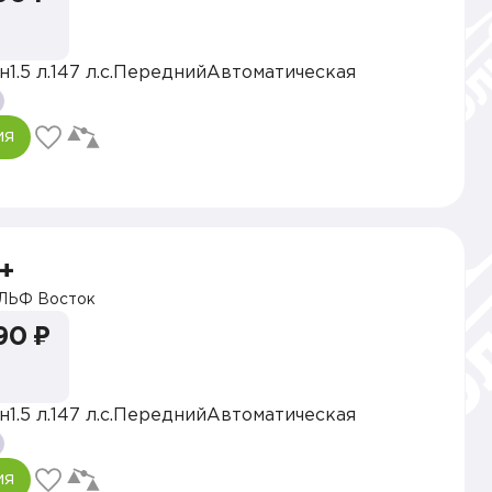
н
1.5 л.
147 л.с.
Передний
Автоматическая
ия
+
ЛЬФ Восток
90 ₽
н
1.5 л.
147 л.с.
Передний
Автоматическая
ия