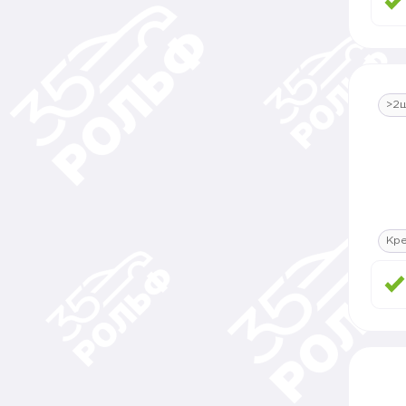
>2
Кр