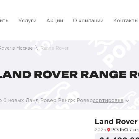
ить
Услуги
Акции
О компании
Контакты
Rover в Москве
Range Rover
AND ROVER RANGE R
о 6 новых Лэнд Ровер Рендж Ровер
сортировка
Land Rover
2025
РОЛЬФ Ясе