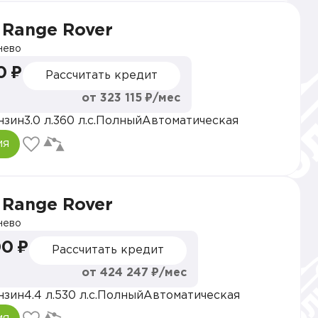
 Range Rover
нево
0 ₽
Рассчитать кредит
от 323 115 ₽/мес
нзин
3.0 л.
360 л.с.
Полный
Автоматическая
ия
 Range Rover
нево
0 ₽
Рассчитать кредит
от 424 247 ₽/мес
нзин
4.4 л.
530 л.с.
Полный
Автоматическая