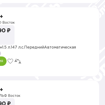
+
 Восток
90 ₽
н
1.5 л.
147 л.с.
Передний
Автоматическая
ия
+
ЛЬФ Восток
90 ₽