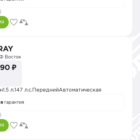
ия
RAY
Ф Восток
990 ₽
н
1.5 л.
147 л.с.
Передний
Автоматическая
ая
гарантия
ия