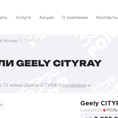
ить
Услуги
Акции
О компании
Контакты
 в Москве
CITYRAY
И GEELY CITYRAY
о 72 новых Джили CITYRAY
Сортировка
Geely CITY
шт
Luxury
2026
РОЛЬ