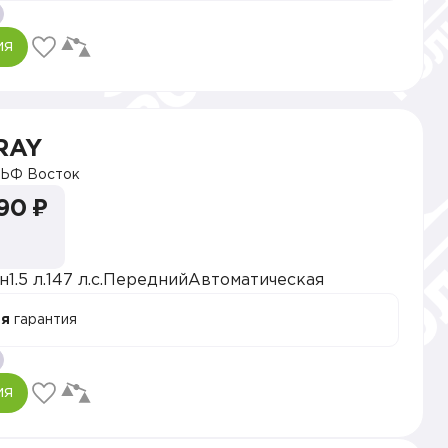
ия
RAY
ЬФ Восток
90 ₽
н
1.5 л.
147 л.с.
Передний
Автоматическая
ая
гарантия
ия