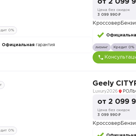
от 2 099 
Цена без скидок
3 099 990 ₽
Кроссовер
Бензи
едит 0%
Официальн
Официальная
гарантия
лизинг
Кредит 0%
Консультац
Geely CITY
т
Luxury
2026
РОЛЬ
от 2 099 
Цена без скидок
3 099 990 ₽
Кроссовер
Бензи
едит 0%
Официальн