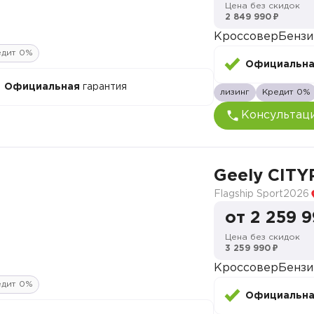
Цена без скидок
2 849 990 ₽
Кроссовер
Бензи
едит 0%
Официальн
Официальная
гарантия
лизинг
Кредит 0%
Консультац
Geely CITY
Flagship Sport
2026
от 2 259 
Цена без скидок
3 259 990 ₽
Кроссовер
Бензи
едит 0%
Официальн