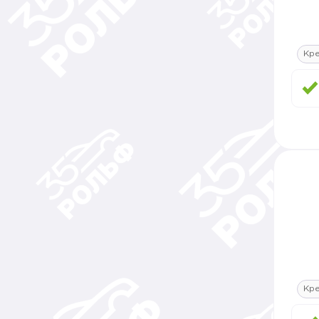
Кр
Кр