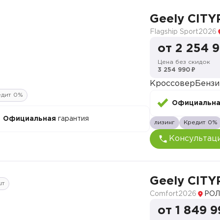
Geely CITY
Flagship Sport
2026
от 2 254 
Цена без скидок
3 254 990 ₽
Кроссовер
Бензи
едит 0%
Официальн
Официальная
гарантия
лизинг
Кредит 0%
Консультац
Geely CITY
шт
Comfort
2026
РОЛ
от 1 849 9