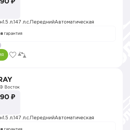
990 ₽
н
1.5 л.
147 л.с.
Передний
Автоматическая
ая
гарантия
ия
RAY
Ф Восток
990 ₽
н
1.5 л.
147 л.с.
Передний
Автоматическая
ая
гарантия