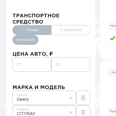
ТРАНСПОРТНОЕ
СРЕДСТВО
Кр
Новые
С пробегом
легковые
ЦЕНА АВТО, ₽
от
до
>1ш
МАРКА И МОДЕЛЬ
марка
Geely
модель
Кр
CITYRAY