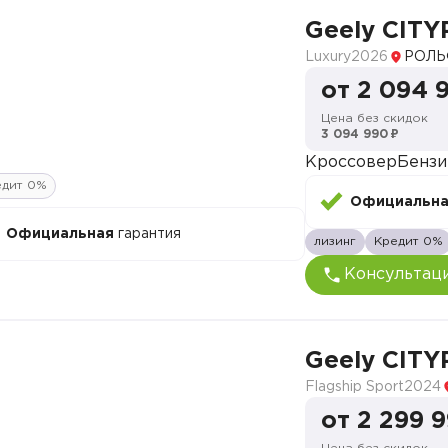
Geely CITY
Luxury
2026
РОЛЬ
от 2 094 
Цена без скидок
3 094 990 ₽
Кроссовер
Бензи
едит 0%
Официальн
Официальная
гарантия
лизинг
Кредит 0%
Консультац
Geely CITY
Flagship Sport
2024
от 2 299 