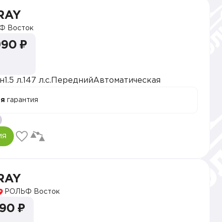
RAY
Ф Восток
990 ₽
н
1.5 л.
147 л.с.
Передний
Автоматическая
ая
гарантия
ия
RAY
РОЛЬФ Восток
990 ₽