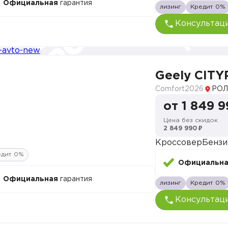
Официальная
гарантия
лизинг
Кредит 0%
Консультац
Geely CITY
Comfort
2026
РОЛ
от 1 849 9
Цена без скидок
2 849 990 ₽
Кроссовер
Бензи
едит 0%
Официальн
Официальная
гарантия
лизинг
Кредит 0%
Консультац