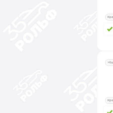
Кр
>6
Кр