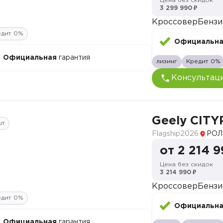
Цена без скидок
3 299 990 ₽
Кроссовер
Бензи
едит 0%
Официальн
Официальная
гарантия
лизинг
Кредит 0%
Консультац
Geely CITY
шт
Flagship
2026
РОЛ
от 2 214 9
Цена без скидок
3 214 990 ₽
Кроссовер
Бензи
едит 0%
Официальн
Официальная
гарантия