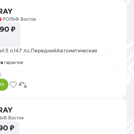
RAY
РОЛЬФ Восток
990 ₽
н
1.5 л.
147 л.с.
Передний
Автоматическая
ая
гарантия
ия
RAY
ЬФ Восток
90 ₽