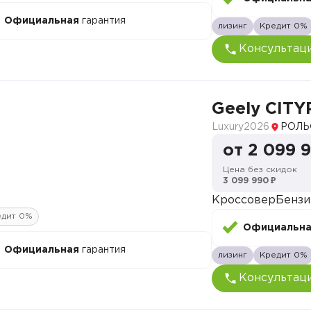
Официальная
гарантия
лизинг
Кредит 0%
Консультац
Geely CITY
Luxury
2026
РОЛЬ
от 2 099 
Цена без скидок
3 099 990 ₽
Кроссовер
Бензи
едит 0%
Официальн
Официальная
гарантия
лизинг
Кредит 0%
Консультац