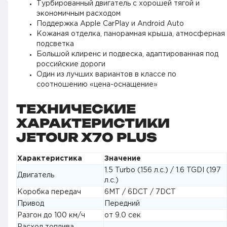
Турбированный двигатель с хорошей тягой и
экономичным расходом
Поддержка Apple CarPlay и Android Auto
Кожаная отделка, панорамная крыша, атмосферная
подсветка
Большой клиренс и подвеска, адаптированная под
российские дороги
Один из лучших вариантов в классе по
соотношению «цена-оснащение»
ТЕХНИЧЕСКИЕ
ХАРАКТЕРИСТИКИ
JETOUR X70 PLUS
Характеристика
Значение
1.5 Turbo (156 л.с.) / 1.6 TGDI (197
Двигатель
л.с.)
Коробка передач
6MT / 6DCT / 7DCT
Привод
Передний
Разгон до 100 км/ч
от 9.0 сек