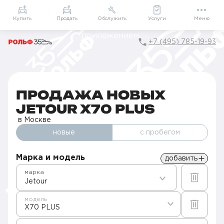
Приложение
Подарки внутри
Мой РОЛЬФ
Купить
Продать
Обслужить
Услуги
Меню
+7 (495) 785-19-93
Главная
Автомобили в наличии
Продажа новых Jetour в Москве
X70 PLUS
ПРОДАЖА НОВЫХ
JETOUR X70 PLUS
в Москве
новые
с пробегом
Марка и модель
добавить
марка
Jetour
модель
X70 PLUS