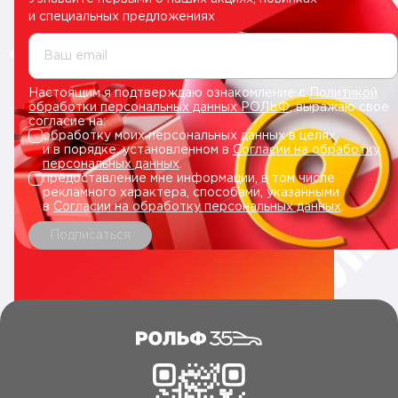
и специальных предложениях
Ваш email
Настоящим я подтверждаю ознакомление с
Политикой
обработки персональных данных РОЛЬФ
, выражаю свое
согласие на:
обработку моих персональных данных в целях
и в порядке, установленном в
Согласии на обработку
персональных данных
.
предоставление мне информации, в том числе
рекламного характера, способами, указанными
в
Согласии на обработку персональных данных
.
Подписаться