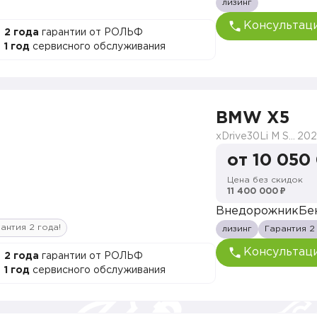
лизинг
Консультац
2 года
гарантии от РОЛЬФ
1 год
сервисного обслуживания
BMW X5
xDrive30Li M Sport
202
от 10 050
Цена без скидок
11 400 000 ₽
Внедорожник
Бе
антия 2 года!
лизинг
Гарантия 2
Консультац
2 года
гарантии от РОЛЬФ
1 год
сервисного обслуживания