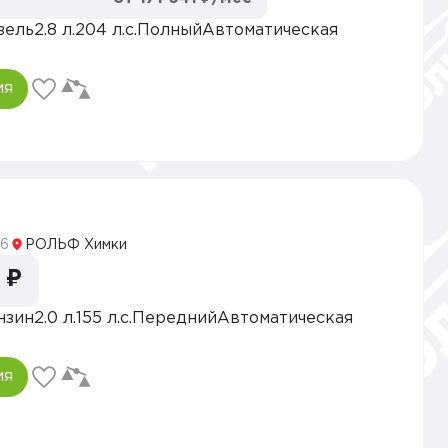
зель
2.8 л.
204 л.с.
Полный
Автоматическая
ия
5
6
РОЛЬФ Химки
 ₽
нзин
2.0 л.
155 л.с.
Передний
Автоматическая
ия