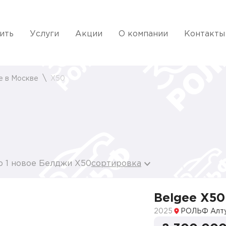
ить
Услуги
Акции
О компании
Контакты
e в Москве
X50
о 1 новое Белджи X50
сортировка
Belgee X50
2025
РОЛЬФ Алт