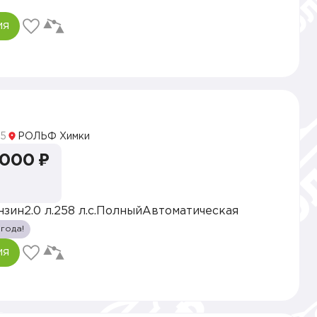
ия
5
РОЛЬФ Химки
 000 ₽
нзин
2.0 л.
258 л.с.
Полный
Автоматическая
 года!
ия