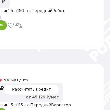
 ₽
нзин
1.5 л.
150 л.с.
Передний
Робот
ия
РОЛЬФ Центр
 ₽
Рассчитать кредит
от 45 129 ₽/мес
нзин
1.5 л.
115 л.с.
Передний
Вариатор