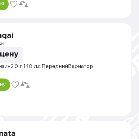
ия
hqai
ки
 цену
нзин
2.0 л.
140 л.с.
Передний
Вариатор
ну
nata