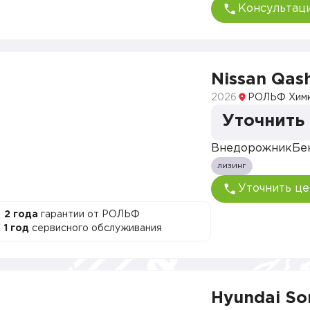
Консультац
Nissan Qas
2026
РОЛЬФ Хим
Уточнить
Внедорожник
Бе
лизинг
Уточнить це
2 года
гарантии от РОЛЬФ
1 год
сервисного обслуживания
Hyundai So