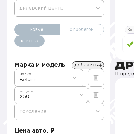
дилерский центр
новые
с пробегом
Кр
легковые
ДР
Марка и модель
добавить
11 пре
марка
Belgee
модель
X50
поколение
Цена авто, ₽