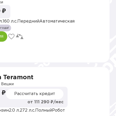
ки
 ₽
л.
160 л.с.
Передний
Автоматическая
 года!
ия
n Teramont
 Вешки
 ₽
Рассчитать кредит
от 111 290 ₽/мес
нзин
2.0 л.
272 л.с.
Полный
Робот