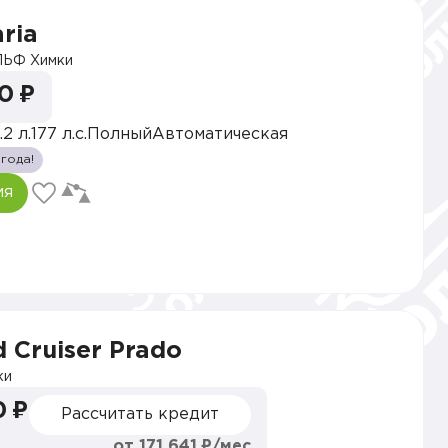
ria
ЬФ Химки
0 ₽
.2 л.
177 л.с.
Полный
Автоматическая
 года!
ия
 Cruiser Prado
ки
0 ₽
Рассчитать кредит
от 171 641 ₽/мес