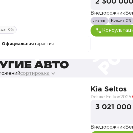
2 300 000
Внедорожник
Бе
лизинг
Кредит 0%
едит 0%
Консультац
Официальная
гарантия
УГИЕ АВТО
дложений
сортировка
Kia Seltos
Deluxe Edition
2025
3 021 000
Внедорожник
Бе