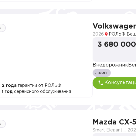
Volkswagen
шт
2026
РОЛЬФ Веш
3 680 000
Внедорожник
Бе
лизинг
Консультац
2 года
гарантии от РОЛЬФ
1 год
сервисного обслуживания
Mazda CX-
шт
Smart Elegant Pro (Zhi ya Pro)
202