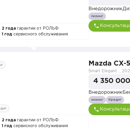
Внедорожник
Ди
лизинг
Консультац
2 года
гарантии от РОЛЬФ
1 год
сервисного обслуживания
Mazda CX-
шт
Smart Elegant Pro (Zhi ya Pro)
202
4 350 000
Внедорожник
Бе
лизинг
Кредит
едит
Консультац
2 года
гарантии от РОЛЬФ
1 год
сервисного обслуживания