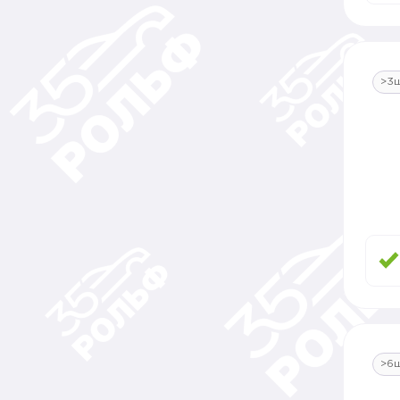
>3
>6