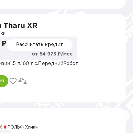
 Tharu XR
ки
 ₽
Рассчитать кредит
от 54 973 ₽/мес
нзин
1.5 л.
160 л.с.
Передний
Робот
ия
5
6
РОЛЬФ Химки