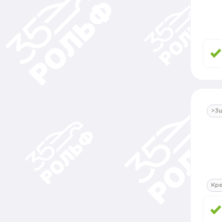
>3
Кр