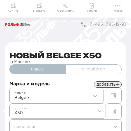
Приложение
Подарки внутри
Мой РОЛЬФ
Купить
Продать
Обслужить
Услуги
Меню
+7 (495) 785-19-93
Главная
Автомобили в наличии
Продажа новых Belgee в Москве
X50
НОВЫЙ BELGEE X50
в Москве
новые
с пробегом
Марка и модель
добавить
марка
Belgee
модель
X50
поколение