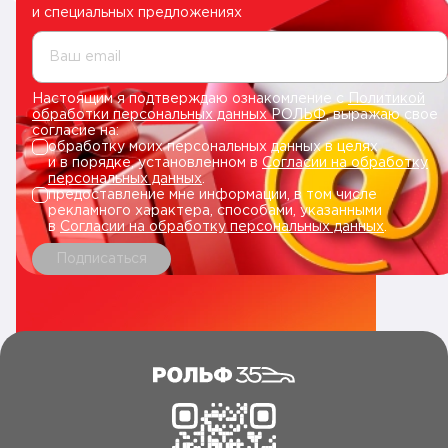
и специальных предложениях
Ваш email
Настоящим я подтверждаю ознакомление с
Политикой
обработки персональных данных РОЛЬФ
, выражаю свое
согласие на:
обработку моих персональных данных в целях
и в порядке, установленном в
Согласии на обработку
персональных данных
.
предоставление мне информации, в том числе
рекламного характера, способами, указанными
в
Согласии на обработку персональных данных
.
Подписаться