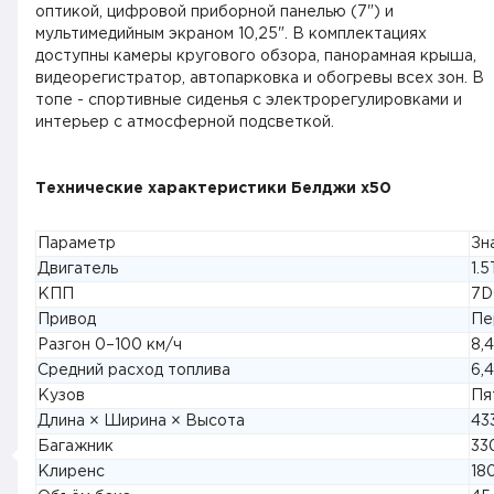
оптикой, цифровой приборной панелью (7") и
мультимедийным экраном 10,25". В комплектациях
доступны камеры кругового обзора, панорамная крыша,
видеорегистратор, автопарковка и обогревы всех зон. В
топе - спортивные сиденья с электрорегулировками и
интерьер с атмосферной подсветкой.
Технические характеристики Белджи х50
Параметр
Зн
Двигатель
1.5
КПП
7D
Привод
Пе
Разгон 0–100 км/ч
8,
Средний расход топлива
6,
Кузов
Пя
Длина × Ширина × Высота
43
Багажник
33
Клиренс
18