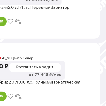
от 56 616 ₽/мес
нзин
2.0 л.
171 л.с.
Передний
Вариатор
ия
Ауди Центр Север
0 ₽
Рассчитать кредит
от 77 448 ₽/мес
брид
2.0 л.
898 л.с.
Полный
Автоматическая
ия