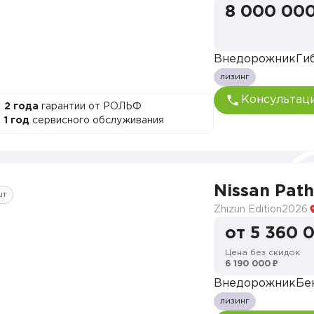
8 000 000
Внедорожник
Ги
лизинг
Консультац
2 года
гарантии от РОЛЬФ
1 год
сервисного обслуживания
Nissan Path
шт
Zhizun Edition
2026
от 5 360 
Цена без скидок
6 190 000 ₽
Внедорожник
Бе
лизинг