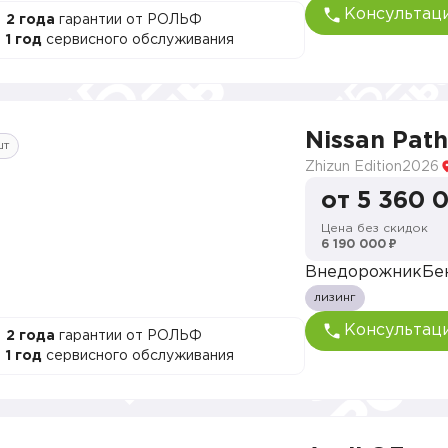
Консультац
2 года
гарантии от РОЛЬФ
1 год
сервисного обслуживания
Nissan Path
шт
Zhizun Edition
2026
от 5 360 
Цена без скидок
6 190 000 ₽
Внедорожник
Бе
лизинг
Консультац
2 года
гарантии от РОЛЬФ
1 год
сервисного обслуживания