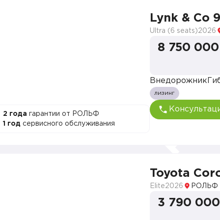
Lynk & Co 
Ultra (6 seats)
2026
8 750 000
Внедорожник
Ги
лизинг
Консультац
2 года
гарантии от РОЛЬФ
1 год
сервисного обслуживания
Toyota Coro
Elite
2026
РОЛЬФ 
3 790 000