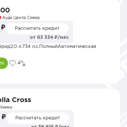
900
Ауди Центр Север
 ₽
Рассчитать кредит
от 63 334 ₽/мес
брид
2.0 л.
734 л.с.
Полный
Автоматическая
ия
lla Cross
Химки
 ₽
Рассчитать кредит