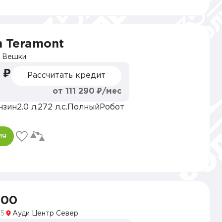
n Teramont
 Вешки
 ₽
Рассчитать кредит
от 111 290 ₽/мес
нзин
2.0 л.
272 л.с.
Полный
Робот
ия
900
5
Ауди Центр Север