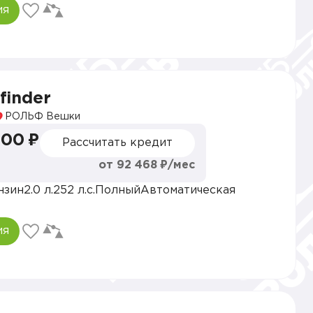
ия
finder
РОЛЬФ Вешки
000 ₽
Рассчитать кредит
от 92 468 ₽/мес
нзин
2.0 л.
252 л.с.
Полный
Автоматическая
ия