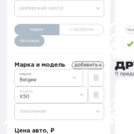
дилерский центр
новые
с пробегом
Кр
легковые
ДР
Марка и модель
добавить
11 пре
марка
Belgee
модель
X50
поколение
Цена авто, ₽