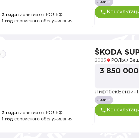
лизинг
Консультац
2 года
гарантии от РОЛЬФ
1 год
сервисного обслуживания
ŠKODA SU
шт
2025
РОЛЬФ Веш
3 850 000
Лифтбек
Бензин
1
лизинг
Консультац
2 года
гарантии от РОЛЬФ
1 год
сервисного обслуживания