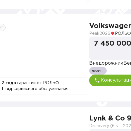
Volkswage
шт
Peak
2026
РОЛЬФ
7 450 000
Внедорожник
Бе
лизинг
Консультац
2 года
гарантии от РОЛЬФ
1 год
сервисного обслуживания
Lynk & Co 
Discovery (6 seats)
202