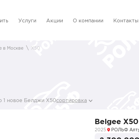
ить
Услуги
Акции
О компании
Контакты
e в Москве
X50
о 1 новое Белджи X50
сортировка
Belgee X50
2025
РОЛЬФ Алт