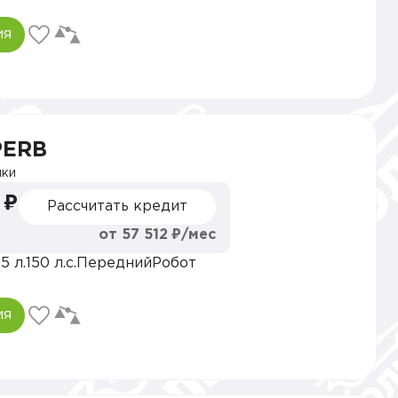
ия
PERB
ки
 ₽
Рассчитать кредит
от 57 512 ₽/мес
.5 л.
150 л.с.
Передний
Робот
ия