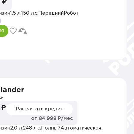
 ₽
нзин
1.5 л.
150 л.с.
Передний
Робот
ия
hlander
ки
 ₽
Рассчитать кредит
от 84 999 ₽/мес
нзин
2.0 л.
248 л.с.
Полный
Автоматическая