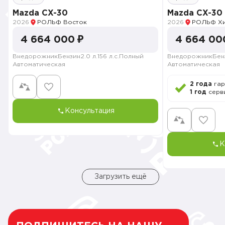
Mazda CX-30
Mazda CX-30
2026
РОЛЬФ Восток
2026
РОЛЬФ Х
4 664 000 ₽
4 664 00
Внедорожник
Бензин
2.0 л.
156 л.с.
Полный
Внедорожник
Бен
Автоматическая
Автоматическая
2 года
гар
1 год
серв
Консультация
К
Загрузить ещё