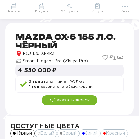
+7 (495) 785-19-93
Купить
Продать
Обслужить
Услуги
Меню
Главная
Автомобили в наличии
Продажа новых Mazda в Москве
Продажа новых Mazda CX-5 в Москве
Mazda CX-5 155 л.с. Автоматическая
MAZDA CX-5 155 Л.С.
ЧЁРНЫЙ
РОЛЬФ Химки
Smart Elegant Pro (Zhi ya Pro)
4 350 000 ₽
2 года
гарантии от РОЛЬФ
1 год
сервисного обслуживания
Заказать звонок
ДОСТУПНЫЕ ЦВЕТА
Чёрный
Белый
Серый
Синий
Красный