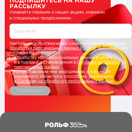
ПОДПИШИТЕСЬ НА НАШУ
РАССЫЛКУ
Узнавайте первыми о наших акциях, новинках
и специальных предложениях
Ваш email
Настоящим я подтверждаю ознакомление с
Политикой
обработки персональных данных РОЛЬФ
, выражаю свое
согласие на:
обработку моих персональных данных в целях
и в порядке, установленном в
Согласии на обработку
персональных данных
.
предоставление мне информации, в том числе
рекламного характера, способами, указанными
в
Согласии на обработку персональных данных
.
Подписаться