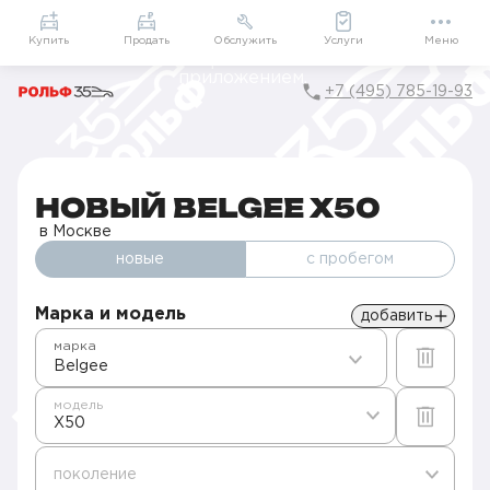
Приложение
Подарки внутри
Мой РОЛЬФ
Купить
Продать
Обслужить
Услуги
Меню
+7 (495) 785-19-93
Главная
Автомобили в наличии
Продажа новых Belgee в Москве
X50
НОВЫЙ BELGEE X50
в Москве
новые
с пробегом
Марка и модель
добавить
марка
Belgee
модель
X50
поколение