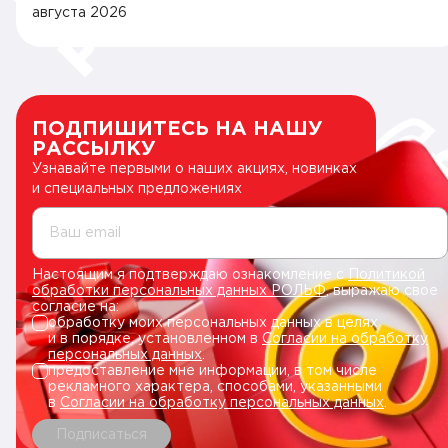
августа 2026
ПОДПИШИТЕСЬ НА НАШУ
РАССЫЛКУ
Узнавайте первыми о наших акциях, новинках
и специальных предложениях
Ваш email
Настоящим я подтверждаю ознакомление с
Политикой
обработки персональных данных РОЛЬФ
, выражаю свое
согласие на:
обработку моих персональных данных в целях
и в порядке, установленном в
Согласии на обработку
персональных данных
.
предоставление мне информации, в том числе
рекламного характера, способами, указанными
в
Согласии на обработку персональных данных
.
Подписаться