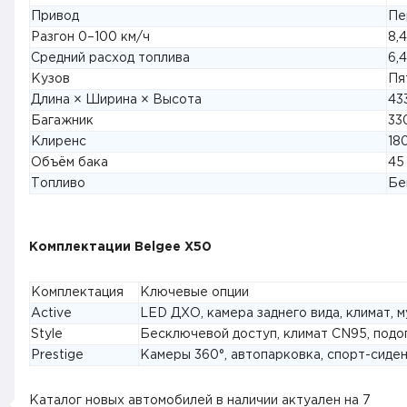
Привод
Пе
Разгон 0–100 км/ч
8,
Средний расход топлива
6,
Кузов
Пя
Длина × Ширина × Высота
43
Багажник
33
Клиренс
18
Объём бака
45
Топливо
Бе
Комплектации Belgee X50
Комплектация
Ключевые опции
Active
LED ДХО, камера заднего вида, климат, м
Style
Бесключевой доступ, климат CN95, подог
Prestige
Камеры 360°, автопарковка, спорт-сиден
Каталог новых автомобилей в наличии актуален на
7