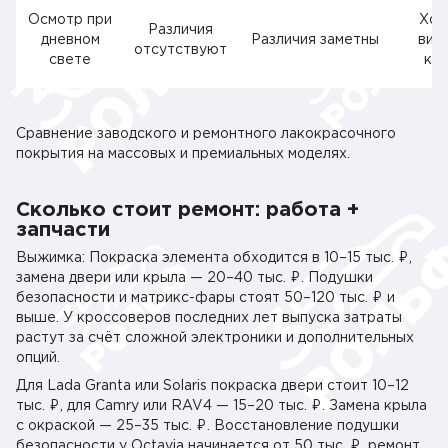
Осмотр при
Хор
Различия
дневном
Различия заметны
видн
отсутствуют
свете
куз
Сравнение заводского и ремонтного лакокрасочного
покрытия на массовых и премиальных моделях.
Сколько стоит ремонт: работа +
запчасти
Выжимка: Покраска элемента обходится в 10–15 тыс. ₽,
замена двери или крыла — 20–40 тыс. ₽. Подушки
безопасности и матрикс-фары стоят 50–120 тыс. ₽ и
выше. У кроссоверов последних лет выпуска затраты
растут за счёт сложной электроники и дополнительных
опций.
Для Lada Granta или Solaris покраска двери стоит 10–12
тыс. ₽, для Camry или RAV4 — 15–20 тыс. ₽. Замена крыла
с окраской — 25–35 тыс. ₽. Восстановление подушки
безопасности у Octavia начинается от 50 тыс. ₽, ремонт