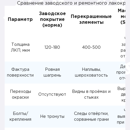
Сравнение заводского и ремонтного лакокра
Масс
Заводское
Перекрашенные
мод
Параметр
покрытие
элементы
(Sol
(норма)
Ri
Ча
Толщина
зам
120-180
400-500
ЛКП, мкм
разл
отте
Деф
Фактура
Ровная
Наплывы,
прояв
поверхности
шагрень
шероховатость
отчё
Выраж
Переходы
Видны в проёмах и
Отсутствуют
двер
окраски
стыках
кры
Ча
Болты/
Следы отвёртки,
Не тронуты
выявл
крепления
сорванные грани
при р