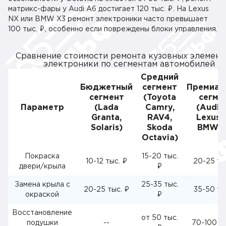
матрикс-фары у Audi A6 достигает 120 тыс. ₽. На Lexus
NX или BMW X3 ремонт электроники часто превышает
100 тыс. ₽, особенно если повреждены блоки управления.
Сравнение стоимости ремонта кузовных элемент
электроники по сегментам автомобилей
Средний
Бюджетный
сегмент
Премиал
сегмент
(Toyota
сегме
Параметр
(Lada
Camry,
(Audi 
Granta,
RAV4,
Lexus 
Solaris)
Skoda
BMW X
Octavia)
Покраска
15-20 тыс.
10-12 тыс. ₽
20-25 ты
двери/крыла
₽
Замена крыла с
25-35 тыс.
20-25 тыс. ₽
35-50 ты
окраской
₽
Восстановление
от 50 тыс.
подушки
--
70-100 ты