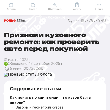
Приложение
Подарки внутри
Мой РОЛЬФ
Купить
Продать
Обслужить
Услуги
Меню
+7 (495) 785-19-93
Признаки кузовного
Главная
Блог
Проверка кузова перед покупкой авто: признаки ремон
ремонта: как проверить
авто перед покупкой
31 марта 2025 г.
Обновлено: 17 сентября 2025 г.
5 минут
7262
Содержание статьи
Как понять по симптомам, что кузов был в
аварии?
Зазоры и геометрия кузова