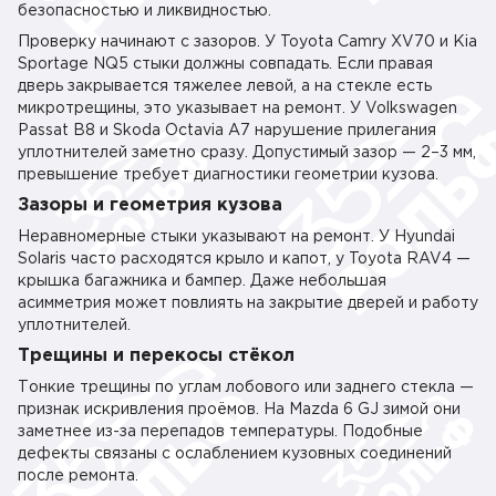
безопасностью и ликвидностью.
Проверку начинают с зазоров. У Toyota Camry XV70 и Kia
Sportage NQ5 стыки должны совпадать. Если правая
дверь закрывается тяжелее левой, а на стекле есть
микротрещины, это указывает на ремонт. У Volkswagen
Passat B8 и Skoda Octavia A7 нарушение прилегания
уплотнителей заметно сразу. Допустимый зазор — 2–3 мм,
превышение требует диагностики геометрии кузова.
Зазоры и геометрия кузова
Неравномерные стыки указывают на ремонт. У Hyundai
Solaris часто расходятся крыло и капот, у Toyota RAV4 —
крышка багажника и бампер. Даже небольшая
асимметрия может повлиять на закрытие дверей и работу
уплотнителей.
Трещины и перекосы стёкол
Тонкие трещины по углам лобового или заднего стекла —
признак искривления проёмов. На Mazda 6 GJ зимой они
заметнее из-за перепадов температуры. Подобные
дефекты связаны с ослаблением кузовных соединений
после ремонта.