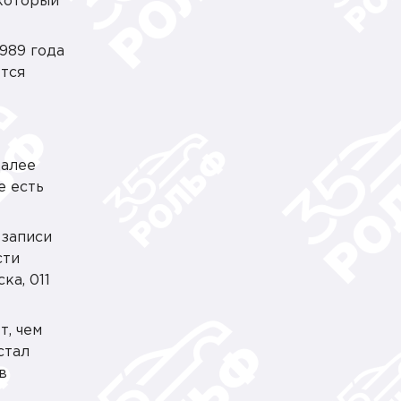
 который
1989 года
ется
Далее
е есть
 записи
сти
ка, 011
т, чем
стал
в