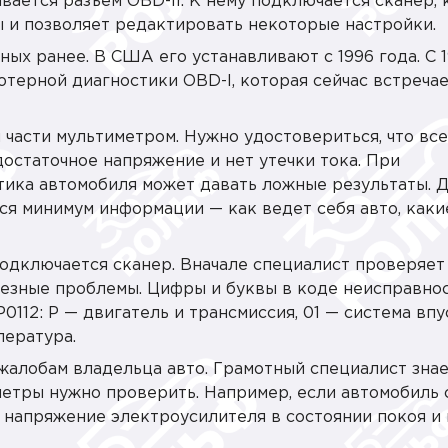
вается разъем OBD-II. К нему подключается сканер,
 и позволяет редактировать некоторые настройки.
ых ранее. В США его устанавливают с 1996 года. С 
терной диагностики OBD-I, которая сейчас встреча
части мультиметром. Нужно удостовериться, что все
достаточное напряжение и нет утечки тока. При
ика автомобиля может давать ложные результаты. 
я минимум информации — как ведет себя авто, каки
подключается сканер. Вначале специалист проверяет
езные проблемы. Цифры и буквы в коде неисправно
0112: P — двигатель и трансмиссия, 01 — система впус
пература.
алобам владельца авто. Грамотный специалист знае
метры нужно проверить. Например, если автомобиль 
а напряжение электроусилителя в состоянии покоя и 