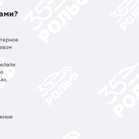
тами?
ютерное
левом
делали
ую
ах,
ужные