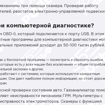
 механизмы при помощи сканера. Проверяя работу
телей, реостатов электронно-управляемой подвески
ри компьютерной диагностике?
 OBD-II, который подключается к порту USB. В этом
латные программы для компьютерной диагностики мо
альных приложений доходит до 50–100 тысяч рублей.
ак у бесплатной программы — посмотреть и сбросить ошибки;
которые есть у всех машин без исключения — объем потребл
ельной заслонки и другие;
 работают с системами, которые используются конкретным
ашин. Они дают наиболее полную информацию, но стоят дорож
рам.
сной проверки состояния авто. Газоанализатор пом
ляет неисправности механизма ГРМ. Мультиметры с
исправность электромоторов. Сканеры с функцией