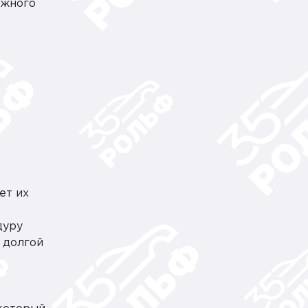
ожного
ет их
дуру
д долгой