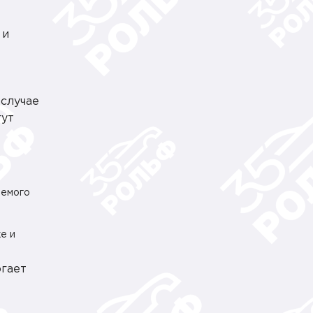
 и
 случае
гут
яемого
е и
огает