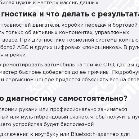
бирая нужный мастеру массив данных.
ностика и что делать с результа
правностей двигателя, коробки передач и бортовой
ть только об активных компонентах, управляемых
 вовсе. При диагностике тормозной системы компь
аботой АБС и других цифровых «помощников». В ру
я и рейки.
о ремонтировать автомобиль на том же СТО, где вы 
 мастер быстрее доберется до ее причины. Подробн
м сервисном центре придется объяснять все на слов
ю диагностику самостоятельно?
своими руками или профессионально заниматься
ный или мультибрендовый сканер, чтобы получить н
щего устройства будет бесполезной.
дключения к ноутбуку или Bluetooth-адаптер для