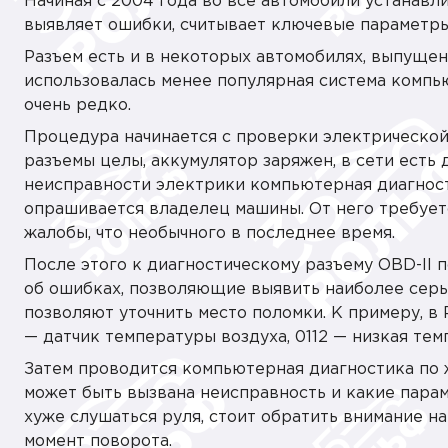
Начиная с 2004 года во все автомобили устанавли
выявляет ошибки, считывает ключевые параметры
Разъем есть и в некоторых автомобилях, выпущенн
использовалась менее популярная система компью
очень редко.
Процедура начинается с проверки электрической 
разъемы целы, аккумулятор заряжен, в сети есть 
неисправности электрики компьютерная диагност
опрашивается владелец машины. От него требуетс
жалобы, что необычного в последнее время.
После этого к диагностическому разъему OBD-II 
об ошибках, позволяющие выявить наиболее серь
позволяют уточнить место поломки. К примеру, в P
— датчик температуры воздуха, 0112 — низкая тем
Затем проводится компьютерная диагностика по ж
может быть вызвана неисправность и какие пара
хуже слушаться руля, стоит обратить внимание н
момент поворота.