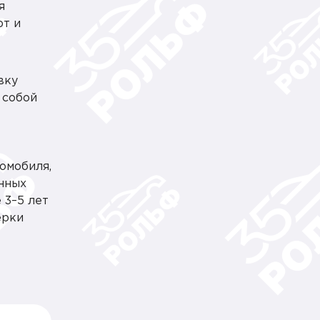
я
ют и
вку
 собой
омобиля,
нных
 3–5 лет
ерки