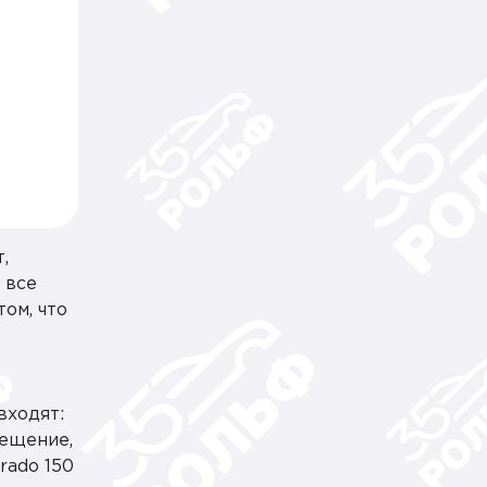
,
 все
ом, что
входят:
вещение,
rado 150