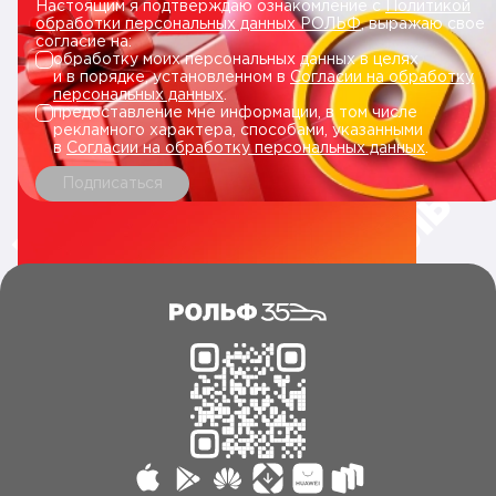
Настоящим я подтверждаю ознакомление с
Политикой
обработки персональных данных РОЛЬФ
, выражаю свое
согласие на:
обработку моих персональных данных в целях
и в порядке, установленном в
Согласии на обработку
персональных данных
.
предоставление мне информации, в том числе
рекламного характера, способами, указанными
в
Согласии на обработку персональных данных
.
Подписаться