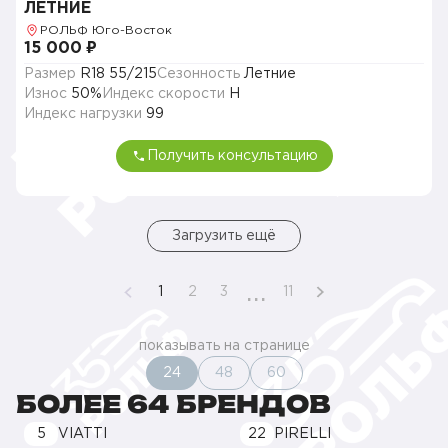
ЛЕТНИЕ
РОЛЬФ Юго-Восток
15 000 ₽
Размер
R18 55/215
Сезонность
Летние
Износ
50%
Индекс скорости
H
Индекс нагрузки
99
Получить консультацию
Загрузить ещё
...
1
2
3
11
показывать на странице
24
48
60
БОЛЕЕ 64 БРЕНДОВ
5
VIATTI
22
PIRELLI