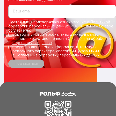
и специальных предложениях
Ваш email
Настоящим я подтверждаю ознакомление с
Политикой
обработки персональных данных РОЛЬФ
, выражаю свое
согласие на:
обработку моих персональных данных в целях
и в порядке, установленном в
Согласии на обработку
персональных данных
.
предоставление мне информации, в том числе
рекламного характера, способами, указанными
в
Согласии на обработку персональных данных
.
Подписаться