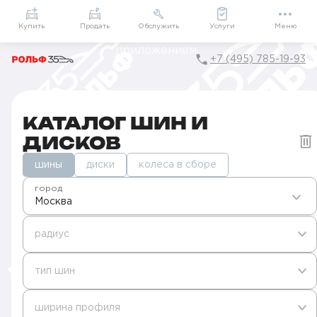
Приложение
Подарки внутри
Мой РОЛЬФ
Купить
Продать
Обслужить
Услуги
Меню
+7 (495) 785-19-93
КАТАЛОГ ШИН И
ДИСКОВ
шины
диски
колеса в сборе
город
Москва
радиус
тип шин
ширина профиля