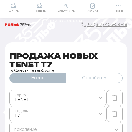
Приложение
Подарки внутри
Мой РОЛЬФ
Купить
Продать
Обслужить
Услуги
Меню
+7 (812) 456-59-48
Главная
Автомобили в наличии
Продажа новых TENET в Санкт-Петербурге
T7
ПРОДАЖА НОВЫХ
TENET T7
в Санкт-Петербурге
Новые
С пробегом
марка
TENET
модель
T7
поколение