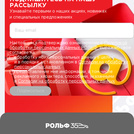
РАССЫЛКУ
Узнавайте первыми о наших акциях, новинках
и специальных предложениях
Ваш email
Настоящим я подтверждаю ознакомление с
Политикой
обработки персональных данных РОЛЬФ
, выражаю свое
согласие на:
обработку моих персональных данных в целях
и в порядке, установленном в
Согласии на обработку
персональных данных
.
предоставление мне информации, в том числе
рекламного характера, способами, указанными
в
Согласии на обработку персональных данных
.
Подписаться