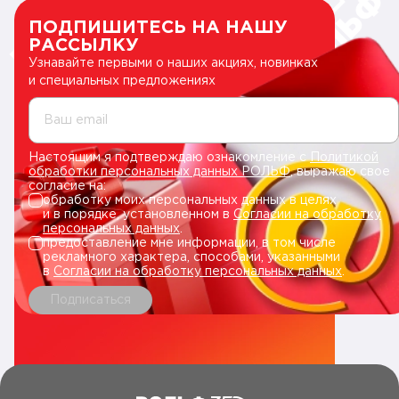
ПОДПИШИТЕСЬ НА НАШУ
РАССЫЛКУ
Узнавайте первыми о наших акциях, новинках
и специальных предложениях
Ваш email
Настоящим я подтверждаю ознакомление с
Политикой
обработки персональных данных РОЛЬФ
, выражаю свое
согласие на:
обработку моих персональных данных в целях
и в порядке, установленном в
Согласии на обработку
персональных данных
.
предоставление мне информации, в том числе
рекламного характера, способами, указанными
в
Согласии на обработку персональных данных
.
Подписаться