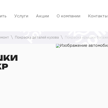
ить
Услуги
Акции
О компании
Контакты
емонт
Покраска деталей кузова
Покраска крышки багаж
ШКИ
КР