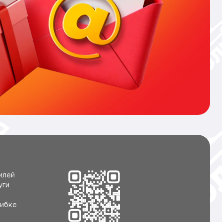
илей
уги
ибке