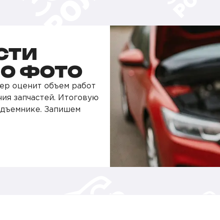
СТИ
ПО ФОТО
ер оценит объем работ
чия запчастей. Итоговую
одъемнике. Запишем