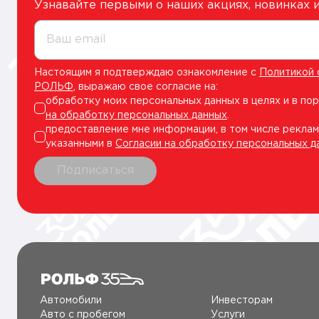
Узнавайте первыми о наших акциях, новинках
Ваш email
Настоящим я подтверждаю ознакомление с
Политикой 
РОЛЬФ
, выражаю свое согласие на:
обработку моих персональных данных в целях и в по
на обработку персональных данных
.
предоставление мне информации, в том числе реклам
указанными в
Согласии на обработку персональных д
Подписаться
Автомобили
Инвесторам
Авто c пробегом
Услуги