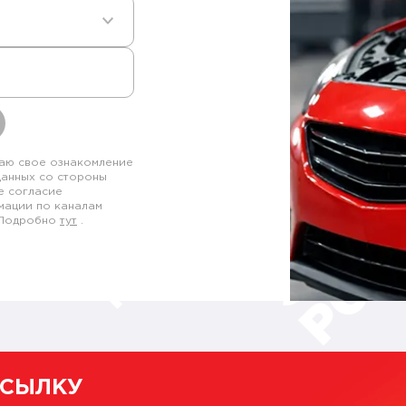
аю свое ознакомление
данных со стороны
е согласие
мации по каналам
. Подробно
тут
.
ССЫЛКУ