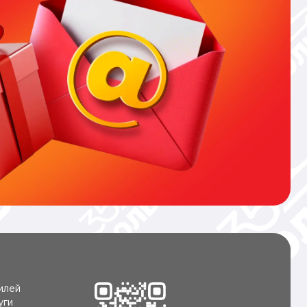
илей
уги