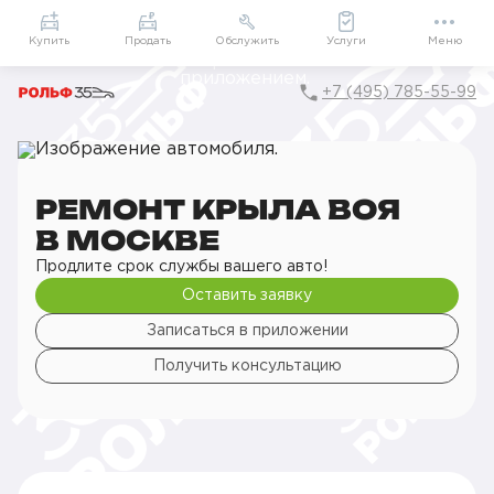
Приложение
Подарки внутри
Мой РОЛЬФ
Купить
Продать
Обслужить
Услуги
Меню
+7 (495) 785-55-99
Главная
РОЛЬФ Сервис
Сервис Voyah
Кузовной ремонт
Ремонт деталей кузова
Ремонт крыла
РЕМОНТ КРЫЛА ВОЯ
В МОСКВЕ
Продлите срок службы вашего авто!
Оставить заявку
Записаться в приложении
Получить консультацию