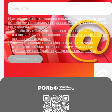
Ваш email
Настоящим я подтверждаю ознакомление с
Политикой
обработки персональных данных РОЛЬФ
, выражаю свое
согласие на:
обработку моих персональных данных в целях
и в порядке, установленном в
Согласии на обработку
персональных данных
.
предоставление мне информации, в том числе
рекламного характера, способами, указанными
в
Согласии на обработку персональных данных
.
Подписаться