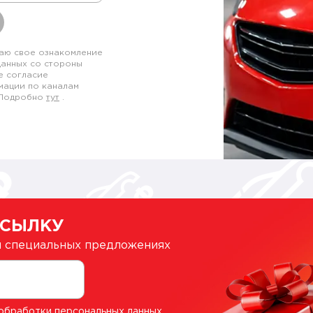
аю свое ознакомление
данных со стороны
е согласие
мации по каналам
. Подробно
тут
.
ССЫЛКУ
 и специальных предложениях
обработки персональных данных