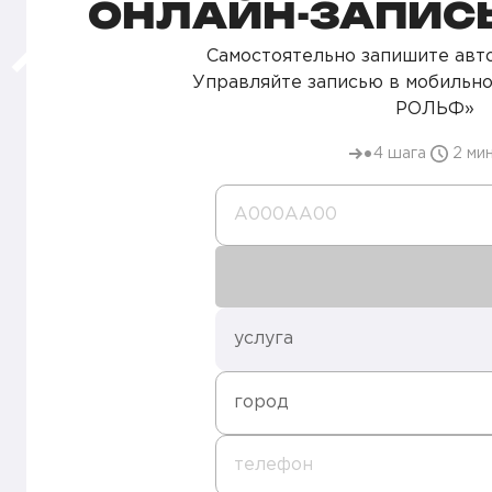
ОНЛАЙН-ЗАПИСЬ
Самостоятельно запишите авто
Управляйте записью в мобильн
РОЛЬФ»
4 шага
2 ми
А000AA00
услуга
город
телефон