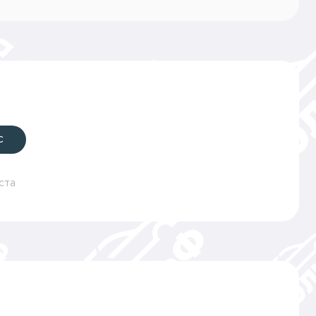
с
ста