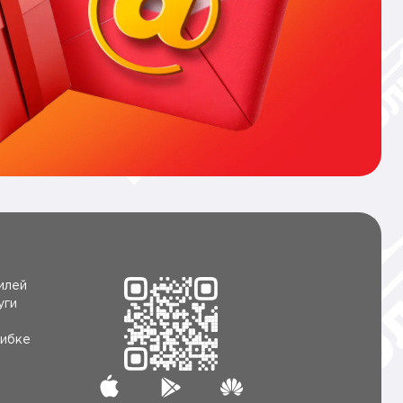
илей
уги
ибке