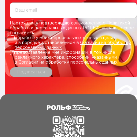
Ваш email
Настоящим я подтверждаю ознакомление с
Политикой
обработки персональных данных РОЛЬФ
, выражаю свое
согласие на:
обработку моих персональных данных в целях
и в порядке, установленном в
Согласии на обработку
персональных данных
.
предоставление мне информации, в том числе
рекламного характера, способами, указанными
в
Согласии на обработку персональных данных
.
Подписаться