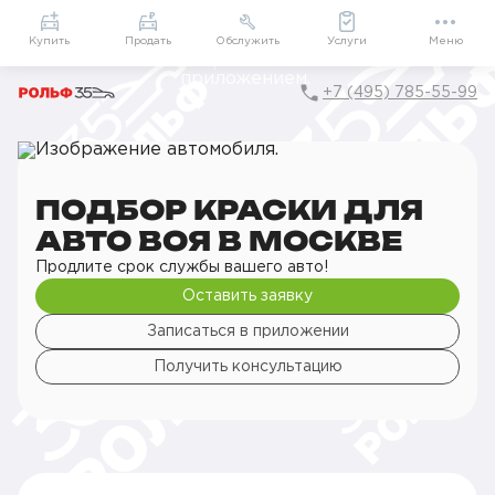
Приложение
Подарки внутри
Мой РОЛЬФ
Купить
Продать
Обслужить
Услуги
Меню
+7 (495) 785-55-99
Главная
РОЛЬФ Сервис
Сервис Voyah
Кузовной ремонт
Подбор автоэмали
Подбор краски для авто
ПОДБОР КРАСКИ ДЛЯ
АВТО ВОЯ В МОСКВЕ
Продлите срок службы вашего авто!
Оставить заявку
Записаться в приложении
Получить консультацию