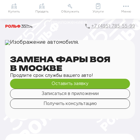
Приложение
Подарки внутри
Мой РОЛЬФ
Купить
Продать
Обслужить
Услуги
Меню
+7 (495) 785-55-99
Главная
РОЛЬФ Сервис
Сервис Voyah
Кузовной ремонт
Освещение
Замена фары
ЗАМЕНА ФАРЫ ВОЯ
В МОСКВЕ
Продлите срок службы вашего авто!
Оставить заявку
Записаться в приложении
Получить консультацию