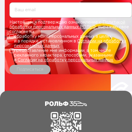
Ваш email
Настоящим я подтверждаю ознакомление с
Политикой
обработки персональных данных РОЛЬФ
, выражаю свое
согласие на:
обработку моих персональных данных в целях
и в порядке, установленном в
Согласии на обработку
персональных данных
.
предоставление мне информации, в том числе
рекламного характера, способами, указанными
в
Согласии на обработку персональных данных
.
Подписаться