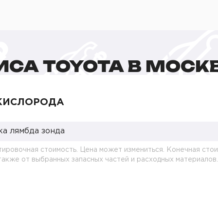
ИСА TOYOTA В МОСК
КИСЛОРОДА
ка лямбда зонда
тировочная стоимость. Цена может измениться. Конечная стои
 также от выбранных запасных частей и расходных материалов