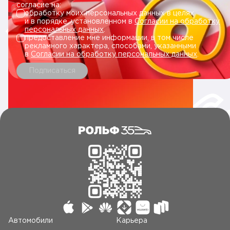
согласие на:
обработку моих персональных данных в целях
и в порядке, установленном в
Согласии на обработку
персональных данных
.
предоставление мне информации, в том числе
рекламного характера, способами, указанными
в
Согласии на обработку персональных данных
.
Подписаться
Автомобили
Карьера