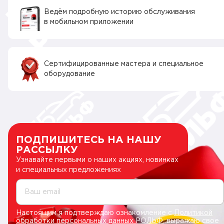
Ведём подробную историю обслуживания
в мобильном приложении
Сертифицированные мастера и специальное
оборудование
ПОДПИШИТЕСЬ НА НАШУ
РАССЫЛКУ
Узнавайте первыми о наших акциях, новинках
и специальных предложениях
Ваш email
Настоящим я подтверждаю ознакомление с
Политикой
обработки персональных данных РОЛЬФ
, выражаю свое