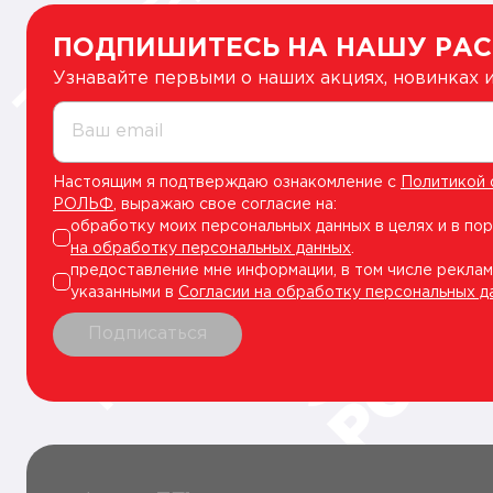
ПОДПИШИТЕСЬ НА НАШУ РА
Узнавайте первыми о наших акциях, новинках
Ваш email
Настоящим я подтверждаю ознакомление с
Политикой 
РОЛЬФ
, выражаю свое согласие на:
обработку моих персональных данных в целях и в по
на обработку персональных данных
.
предоставление мне информации, в том числе реклам
указанными в
Согласии на обработку персональных д
Подписаться