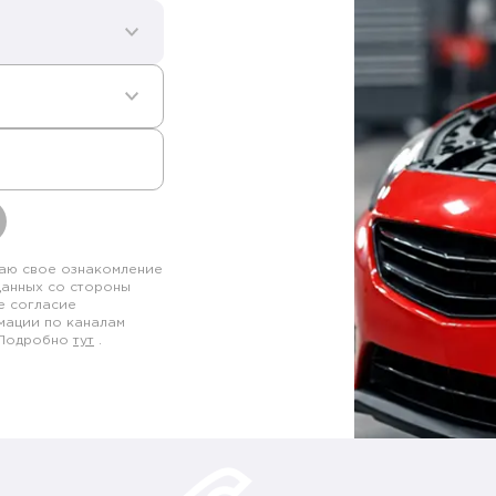
аю свое ознакомление
данных со стороны
е согласие
мации по каналам
. Подробно
тут
.