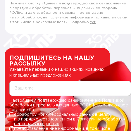
Нажимая кнопку «Далее» я подтверждаю свое ознакомление
с порядком обработки персональных данных со стороны
РОЛЬФ и даю свободное и осознанное согласие
на их обработку, на получение информации по каналам связи,
в том числе в рекламных целях. Подробно
тут
.
ПОДПИШИТЕСЬ НА НАШУ
РАССЫЛКУ
Узнавайте первыми о наших акциях, новинках
и специальных предложениях
Ваш email
Настоящим я подтверждаю ознакомление с
Политикой
обработки персональных данных РОЛЬФ
, выражаю свое
согласие на:
обработку моих персональных данных в целях
и в порядке, установленном в
Согласии на обработку
персональных данных
.
предоставление мне информации, в том числе