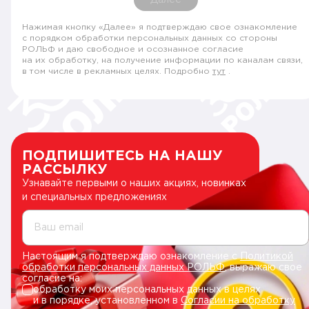
Нажимая кнопку «Далее» я подтверждаю свое ознакомление
с порядком обработки персональных данных со стороны
РОЛЬФ и даю свободное и осознанное согласие
на их обработку, на получение информации по каналам связи,
в том числе в рекламных целях. Подробно
тут
.
ПОДПИШИТЕСЬ НА НАШУ
РАССЫЛКУ
Узнавайте первыми о наших акциях, новинках
и специальных предложениях
Ваш email
Настоящим я подтверждаю ознакомление с
Политикой
обработки персональных данных РОЛЬФ
, выражаю свое
согласие на:
обработку моих персональных данных в целях
и в порядке, установленном в
Согласии на обработку