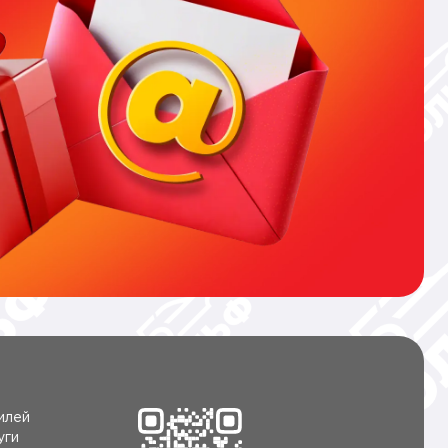
илей
уги