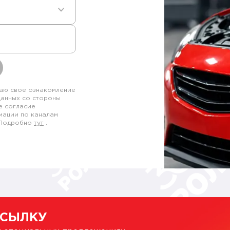
аю свое ознакомление
данных со стороны
е согласие
мации по каналам
. Подробно
тут
.
ССЫЛКУ