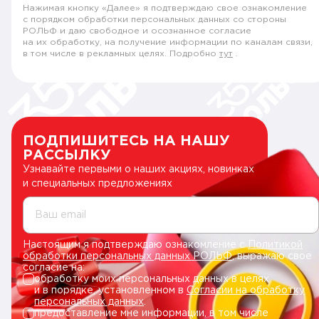
Нажимая кнопку «Далее» я подтверждаю свое ознакомление
с порядком обработки персональных данных со стороны
РОЛЬФ и даю свободное и осознанное согласие
на их обработку, на получение информации по каналам связи,
в том числе в рекламных целях. Подробно
тут
.
ПОДПИШИТЕСЬ НА НАШУ
РАССЫЛКУ
Узнавайте первыми о наших акциях, новинках
и специальных предложениях
Ваш email
Настоящим я подтверждаю ознакомление с
Политикой
обработки персональных данных РОЛЬФ
, выражаю свое
согласие на:
обработку моих персональных данных в целях
и в порядке, установленном в
Согласии на обработку
персональных данных
.
предоставление мне информации, в том числе