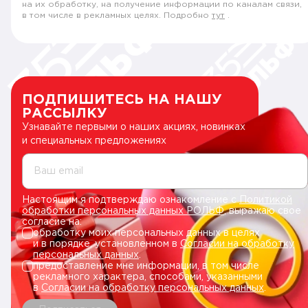
на их обработку, на получение информации по каналам связи,
в том числе в рекламных целях. Подробно
тут
.
ПОДПИШИТЕСЬ НА НАШУ
РАССЫЛКУ
Узнавайте первыми о наших акциях, новинках
и специальных предложениях
Ваш email
Настоящим я подтверждаю ознакомление с
Политикой
обработки персональных данных РОЛЬФ
, выражаю свое
согласие на:
обработку моих персональных данных в целях
и в порядке, установленном в
Согласии на обработку
персональных данных
.
предоставление мне информации, в том числе
рекламного характера, способами, указанными
в
Согласии на обработку персональных данных
.