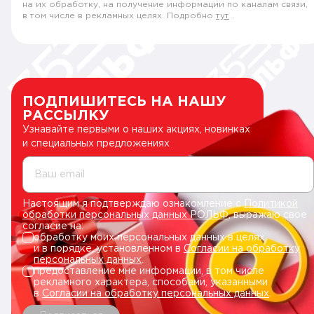
на их обработку, на получение информации по каналам связи,
в том числе в рекламных целях. Подробно
тут
.
ПОДПИШИТЕСЬ НА НАШУ
РАССЫЛКУ
Узнавайте первыми о наших акциях, новинках
и специальных предложениях
Ваш email
Настоящим я подтверждаю ознакомление с
Политикой
обработки персональных данных РОЛЬФ
, выражаю свое
согласие на:
обработку моих персональных данных в целях
и в порядке, установленном в
Согласии на обработку
персональных данных
.
предоставление мне информации, в том числе
рекламного характера, способами, указанными
в
Согласии на обработку персональных данных
.