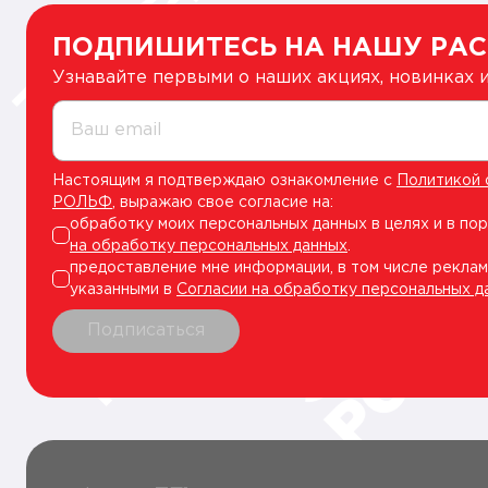
ПОДПИШИТЕСЬ НА НАШУ РА
Узнавайте первыми о наших акциях, новинках
Ваш email
Настоящим я подтверждаю ознакомление с
Политикой 
РОЛЬФ
, выражаю свое согласие на:
обработку моих персональных данных в целях и в по
на обработку персональных данных
.
предоставление мне информации, в том числе реклам
указанными в
Согласии на обработку персональных д
Подписаться