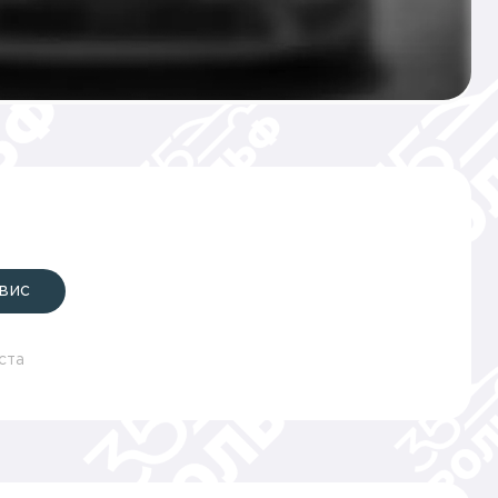
вис
ста