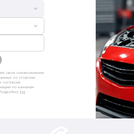
аю свое ознакомление
данных со стороны
е согласие
мации по каналам
. Подробно
тут
.