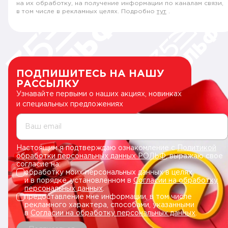
на их обработку, на получение информации по каналам связи,
в том числе в рекламных целях. Подробно
тут
.
ПОДПИШИТЕСЬ НА НАШУ
РАССЫЛКУ
Узнавайте первыми о наших акциях, новинках
и специальных предложениях
Ваш email
Настоящим я подтверждаю ознакомление с
Политикой
обработки персональных данных РОЛЬФ
, выражаю свое
согласие на:
обработку моих персональных данных в целях
и в порядке, установленном в
Согласии на обработку
персональных данных
.
предоставление мне информации, в том числе
рекламного характера, способами, указанными
в
Согласии на обработку персональных данных
.