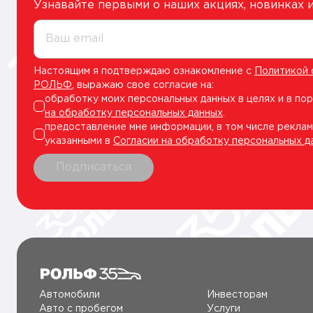
Узнавайте первыми о наших акциях, новинках
Ваш email
Настоящим я подтверждаю ознакомление с
Политикой 
РОЛЬФ
, выражаю свое согласие на:
обработку моих персональных данных в целях и в по
на обработку персональных данных
.
предоставление мне информации, в том числе реклам
указанными в
Согласии на обработку персональных д
Подписаться
Автомобили
Инвесторам
Авто c пробегом
Услуги