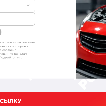
аю свое ознакомление
данных со стороны
е согласие
мации по каналам
. Подробно
тут
.
ССЫЛКУ