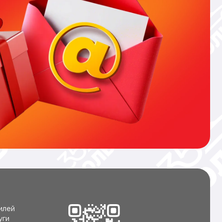
илей
уги