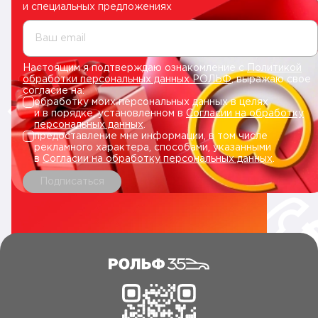
и специальных предложениях
Ваш email
Настоящим я подтверждаю ознакомление с
Политикой
обработки персональных данных РОЛЬФ
, выражаю свое
согласие на:
обработку моих персональных данных в целях
и в порядке, установленном в
Согласии на обработку
персональных данных
.
предоставление мне информации, в том числе
рекламного характера, способами, указанными
в
Согласии на обработку персональных данных
.
Подписаться