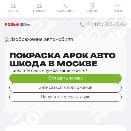
Приложение
Подарки внутри
Мой РОЛЬФ
Купить
Продать
Обслужить
Услуги
Меню
+7 (495) 785-55-99
Главная
РОЛЬФ Сервис
Сервис ŠKODA
Кузовной ремонт
Покраска деталей кузова
Покраска арок авто
ПОКРАСКА АРОК АВТО
ШКОДА В МОСКВЕ
Продлите срок службы вашего авто!
Оставить заявку
Записаться в приложении
Получить консультацию