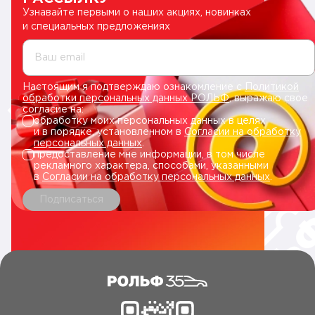
Узнавайте первыми о наших акциях, новинках
и специальных предложениях
Ваш email
Настоящим я подтверждаю ознакомление с
Политикой
обработки персональных данных РОЛЬФ
, выражаю свое
согласие на:
обработку моих персональных данных в целях
и в порядке, установленном в
Согласии на обработку
персональных данных
.
предоставление мне информации, в том числе
рекламного характера, способами, указанными
в
Согласии на обработку персональных данных
.
Подписаться