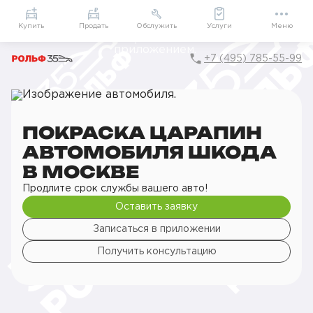
Приложение
Подарки внутри
Мой РОЛЬФ
Купить
Продать
Обслужить
Услуги
Меню
+7 (495) 785-55-99
Главная
РОЛЬФ Сервис
Сервис ŠKODA
Кузовной ремонт
Покраска царапин
Покраска царапин автомобиля
ПОКРАСКА ЦАРАПИН
АВТОМОБИЛЯ ШКОДА
В МОСКВЕ
Продлите срок службы вашего авто!
Оставить заявку
Записаться в приложении
Получить консультацию