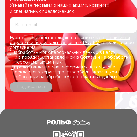
Узнавайте первыми о наших акциях, новинках
и специальных предложениях
Ваш email
Настоящим я подтверждаю ознакомление с
Политикой
обработки персональных данных РОЛЬФ
, выражаю свое
согласие на:
обработку моих персональных данных в целях
и в порядке, установленном в
Согласии на обработку
персональных данных
.
предоставление мне информации, в том числе
рекламного характера, способами, указанными
в
Согласии на обработку персональных данных
.
Подписаться