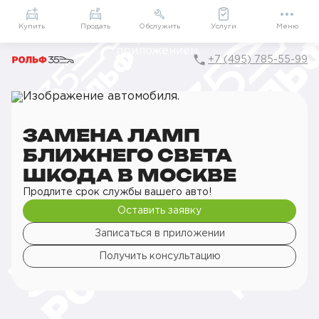
Приложение
Подарки внутри
Мой РОЛЬФ
Купить
Продать
Обслужить
Услуги
Меню
+7 (495) 785-55-99
Главная
РОЛЬФ Сервис
Сервис ŠKODA
Кузовной ремонт
Освещение
Замена ламп ближнего света
ЗАМЕНА ЛАМП
БЛИЖНЕГО СВЕТА
ШКОДА В МОСКВЕ
Продлите срок службы вашего авто!
Оставить заявку
Записаться в приложении
Получить консультацию