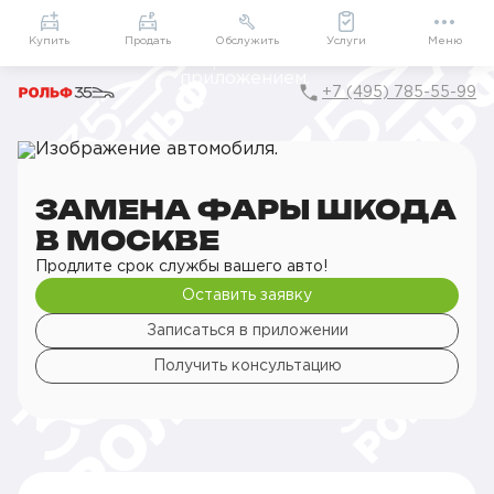
Приложение
Подарки внутри
Мой РОЛЬФ
Купить
Продать
Обслужить
Услуги
Меню
+7 (495) 785-55-99
Главная
РОЛЬФ Сервис
Сервис ŠKODA
Кузовной ремонт
Освещение
Замена фары
ЗАМЕНА ФАРЫ ШКОДА
В МОСКВЕ
Продлите срок службы вашего авто!
Оставить заявку
Записаться в приложении
Получить консультацию