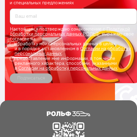
и специальных предложениях
Ваш email
Настоящим я подтверждаю ознакомление с
Политикой
обработки персональных данных РОЛЬФ
, выражаю свое
согласие на:
обработку моих персональных данных в целях
и в порядке, установленном в
Согласии на обработку
персональных данных
.
предоставление мне информации, в том числе
рекламного характера, способами, указанными
в
Согласии на обработку персональных данных
.
Подписаться