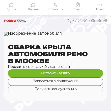
Приложение
Подарки внутри
Мой РОЛЬФ
Купить
Продать
Обслужить
Услуги
Меню
+7 (495) 785-55-99
Главная
РОЛЬФ Сервис
Сервис Renault
Кузовной ремонт
Сварочные работы
Сварка крыла автомобиля
СВАРКА КРЫЛА
АВТОМОБИЛЯ РЕНО
В МОСКВЕ
Продлите срок службы вашего авто!
Оставить заявку
Записаться в приложении
Получить консультацию