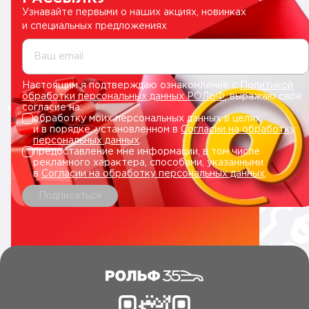
Узнавайте первыми о наших акциях, новинках
и специальных предложениях
Ваш email
Настоящим я подтверждаю ознакомление с
Политикой
обработки персональных данных РОЛЬФ
, выражаю свое
согласие на:
обработку моих персональных данных в целях
и в порядке, установленном в
Согласии на обработку
персональных данных
.
предоставление мне информации, в том числе
рекламного характера, способами, указанными
в
Согласии на обработку персональных данных
.
Подписаться