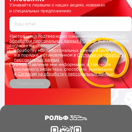
Узнавайте первыми о наших акциях, новинках
и специальных предложениях
Ваш email
Настоящим я подтверждаю ознакомление с
Политикой
обработки персональных данных РОЛЬФ
, выражаю свое
согласие на:
обработку моих персональных данных в целях
и в порядке, установленном в
Согласии на обработку
персональных данных
.
предоставление мне информации, в том числе
рекламного характера, способами, указанными
в
Согласии на обработку персональных данных
.
Подписаться